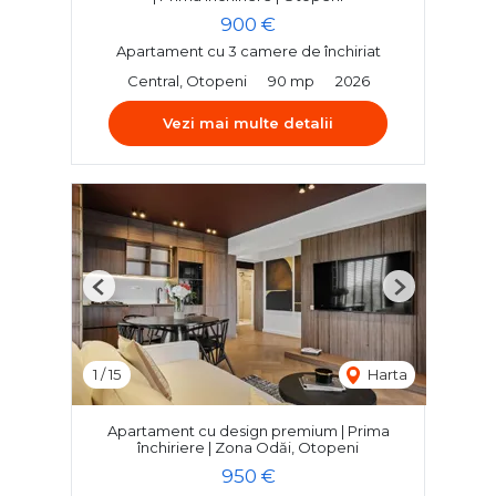
900 €
Apartament cu 3 camere de închiriat
Central, Otopeni
90 mp
2026
Vezi mai multe detalii
Previous
Next
1
/
15
Harta
Apartament cu design premium | Prima
închiriere | Zona Odăi, Otopeni
950 €