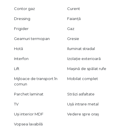
Contor gaz
Curent
Dressing
Faianță
Frigider
Gaz
Geamuri termopan
Gresie
Hotă
Iluminat stradal
Interfon
Izolație exterioară
Lift
Mașină de spălat rufe
Mijloace de transport în
Mobilat complet
comun
Parchet laminat
Străzi asfaltate
TV
Ușă intrare metal
Uși interior MDF
Vedere spre oraș
Vopsea lavabilă