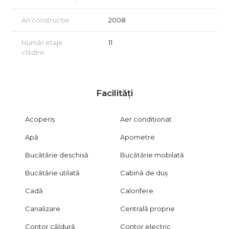
Chirie: 750 euro/lună
An construcție
2008
Pentru informații suplimentare și programarea unei vizionări,
contactați B-North Real Estate.
Număr etaje
11
clădire
Facilități
Acoperiș
Aer condiționat
Apă
Apometre
Bucătărie deschisă
Bucătărie mobilată
Bucătărie utilată
Cabină de duș
Cadă
Calorifere
Canalizare
Centrală proprie
Contor căldură
Contor electric