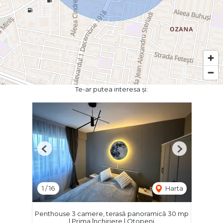
Te-ar putea interesa și:
Previous
Next
1
/
16
Harta
Penthouse 3 camere, terasă panoramică 30 mp
| Prima închiriere | Otopeni