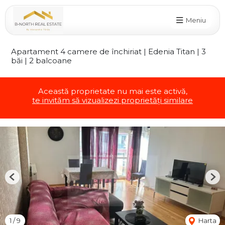
Meniu
Apartament 4 camere de închiriat | Edenia Titan | 3
băi | 2 balcoane
Această proprietate nu mai este activă,
te invităm să vizualizezi proprietăți similare
Previous
Nex
1
/
9
Harta