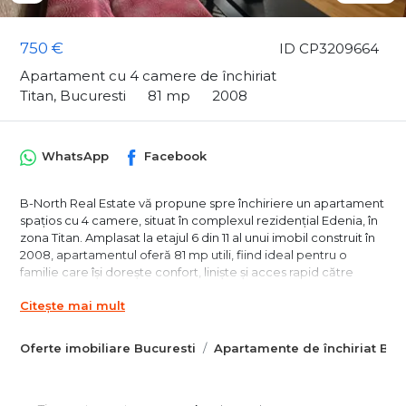
750 €
ID CP3209664
Apartament cu 4 camere de închiriat
Titan, Bucuresti
81 mp
2008
WhatsApp
Facebook
B-North Real Estate vă propune spre închiriere un apartament
spațios cu 4 camere, situat în complexul rezidențial Edenia, în
zona Titan. Amplasat la etajul 6 din 11 al unui imobil construit în
2008, apartamentul oferă 81 mp utili, fiind ideal pentru o
familie care își dorește confort, liniște și acces rapid către
toate facilitățile orașului.
Citește mai mult
Caracteristici principale:
Oferte imobiliare Bucuresti
Apartamente de închiriat Buc
Apartament cu 4 camere
Compartimentare semidecomandată
Suprafață utilă: 81 mp
Etaj 6 din 11