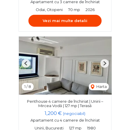
Apartament cu 3 camere de închiriat
Odai, Otopeni
70 mp
2026
Vezi mai multe detalii
Previous
Next
1
/
8
Harta
Penthouse 4 camere de închiriat | Unirii –
Mircea Vodă | 127 mp | Terasă
1,200 €
(negociabil)
Apartament cu 4 camere de închiriat
Unirii, Bucuresti
127 mp
1980