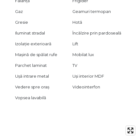
Faianță
Frigider
Pentru detalii suplimentare și programarea unei vizionări,
Gaz
Geamuri termopan
contactați B-North Real Estate.
Gresie
Hotă
Iluminat stradal
Încălzire prin pardoseală
Izolație exterioară
Lift
Mașină de spălat rufe
Mobilat lux
Parchet laminat
TV
Ușă intrare metal
Uși interior MDF
Vedere spre oraș
Videointerfon
Vopsea lavabilă