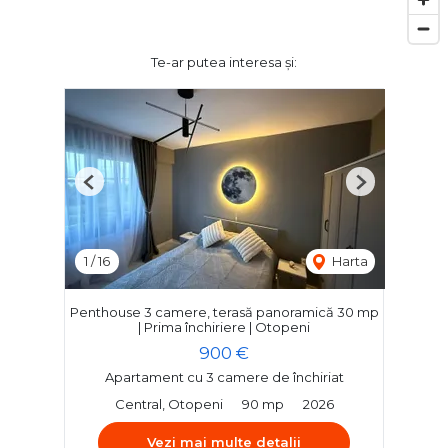
Te-ar putea interesa și:
Previous
Next
1
/
16
Harta
Penthouse 3 camere, terasă panoramică 30 mp
| Prima închiriere | Otopeni
900 €
Apartament cu 3 camere de închiriat
Central, Otopeni
90 mp
2026
Vezi mai multe detalii