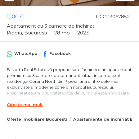
1,100 €
ID CP3067852
Apartament cu 3 camere de închiriat
Pipera, Bucuresti
78 mp
2023
WhatsApp
Facebook
B-North Real Estate vă propune spre închiriere un apartament
premium cu 3 camere, decomandat, situat în complexul
rezidențial Cortina North din Pipera, una dintre cele mai
exclusiviste și moderne zone din nordul Bucureștiului.
Proprietatea are o suprafață utilă de 78 mp și este amplasată
la etajul 1, beneficiind de o terasă de 9 mp. Apartamentul este
Citește mai mult
complet mobilat și utilat la standarde premium, oferind un
nivel ridicat de confort, eleganță și funcționalitate, fiind ideal
pentru cupluri, familii sau profesioniști activi.
Oferte imobiliare Bucuresti
Apartamente de închiriat Buc
Locuința dispune de living luminos, bucătărie închisă complet
echipată, două dormitoare confortabile și două băi moderne,
toate amenajate cu atenție la detalii și materiale de calitate