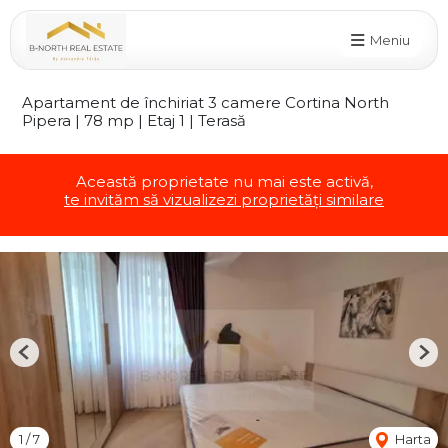
Meniu
Apartament de închiriat 3 camere Cortina North
Pipera | 78 mp | Etaj 1 | Terasă
Această proprietate nu mai este activă,
te invităm să vizualizezi proprietăți similare
Previous
Nex
1
/
7
Harta