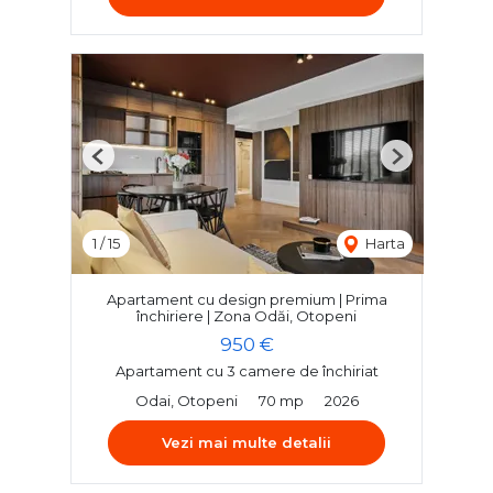
Previous
Next
1
/
15
Harta
Apartament cu design premium | Prima
închiriere | Zona Odăi, Otopeni
950 €
Apartament cu 3 camere de închiriat
Odai, Otopeni
70 mp
2026
Vezi mai multe detalii