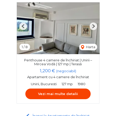
Previous
Next
1
/
8
Harta
Penthouse 4 camere de închiriat | Unirii –
Mircea Vodă | 127 mp | Terasă
1,200 €
(negociabil)
Apartament cu 4 camere de închiriat
Unirii, Bucuresti
127 mp
1980
Vezi mai multe detalii
Înapoi la Apartamente de închiriat