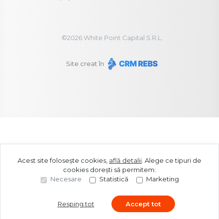
©
2026
White Point Capital S.R.L.
Site creat în
Acest site folosește cookies,
află detalii
.
Alege ce tipuri de
cookies dorești să permitem:
Necesare
Statistică
Marketing
Resping tot
Accept tot