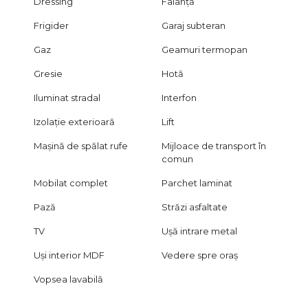
Dressing
Faianță
Frigider
Garaj subteran
Gaz
Geamuri termopan
Gresie
Hotă
Iluminat stradal
Interfon
Izolație exterioară
Lift
Mașină de spălat rufe
Mijloace de transport în
comun
Mobilat complet
Parchet laminat
Pază
Străzi asfaltate
TV
Ușă intrare metal
Uși interior MDF
Vedere spre oraș
Vopsea lavabilă