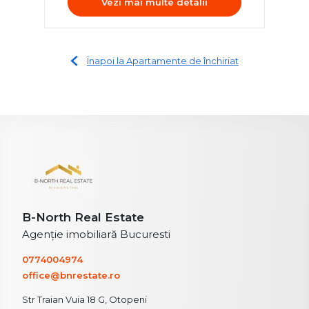
Vezi mai multe detalii
Înapoi la Apartamente de închiriat
B-North Real Estate
Agenție imobiliară Bucuresti
0774004974
office@bnrestate.ro
Str Traian Vuia 18 G, Otopeni