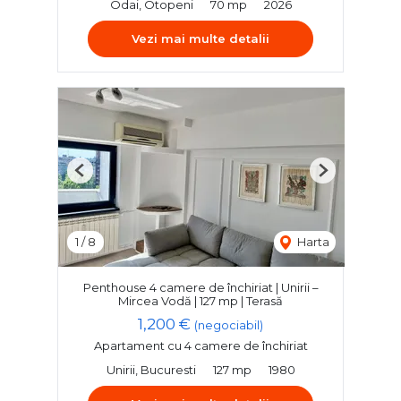
Odai, Otopeni
70 mp
2026
Vezi mai multe detalii
Previous
Next
1
/
8
Harta
Penthouse 4 camere de închiriat | Unirii –
Mircea Vodă | 127 mp | Terasă
1,200 €
(negociabil)
Apartament cu 4 camere de închiriat
Unirii, Bucuresti
127 mp
1980