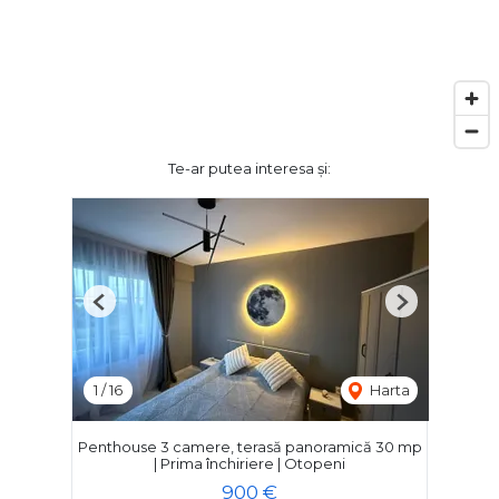
Te-ar putea interesa și:
Previous
Next
1
/
16
Harta
Penthouse 3 camere, terasă panoramică 30 mp
| Prima închiriere | Otopeni
900 €