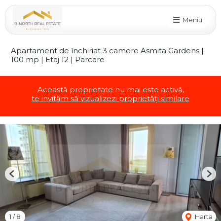
Meniu
Apartament de închiriat 3 camere Asmita Gardens |
100 mp | Etaj 12 | Parcare
Această proprietate nu mai este activă,
te invităm să vizualizezi proprietăți similare
Previous
Nex
1
/
8
Harta