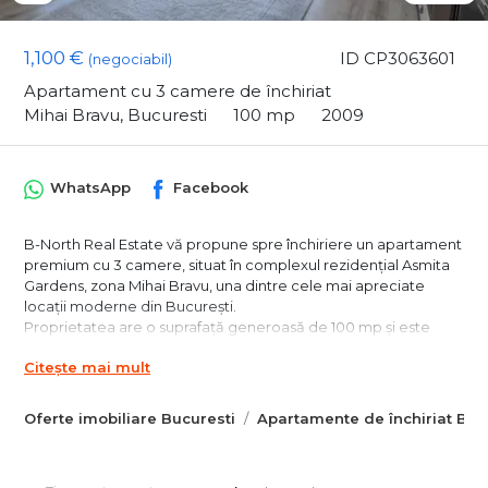
1,100 €
ID CP3063601
(negociabil)
Apartament cu 3 camere de închiriat
Mihai Bravu, Bucuresti
100 mp
2009
WhatsApp
Facebook
B-North Real Estate vă propune spre închiriere un apartament
premium cu 3 camere, situat în complexul rezidențial Asmita
Gardens, zona Mihai Bravu, una dintre cele mai apreciate
locații moderne din București.
Proprietatea are o suprafață generoasă de 100 mp și este
amplasată la etajul 12, beneficiind de vedere panoramică
Citește mai mult
asupra orașului și a zonei Lacul Văcărești. Compartimentarea
decomandată oferă spațiu amplu și confortabil pentru living,
două dormitoare, bucătărie și zone auxiliare.
Oferte imobiliare Bucuresti
Apartamente de închiriat Buc
Apartamentul impresionează prin finisaje de calitate,
pardoseli din lemn și gresie, tâmplărie premium și ferestre
largi care oferă lumină naturală pe tot parcursul zilei. Balconul