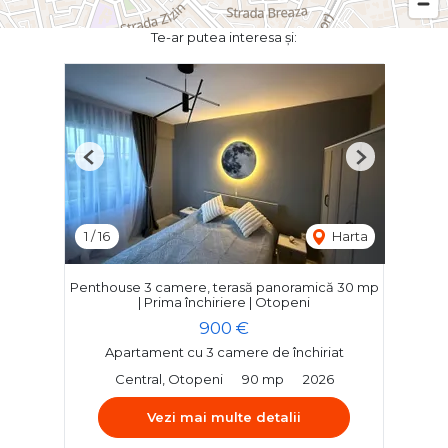
Te-ar putea interesa și:
Previous
Next
1
/
16
Harta
Penthouse 3 camere, terasă panoramică 30 mp
| Prima închiriere | Otopeni
900 €
Apartament cu 3 camere de închiriat
Central, Otopeni
90 mp
2026
Vezi mai multe detalii