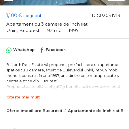
1,100 €
ID CP3041719
(negociabil)
Apartament cu 3 camere de închiriat
Unirii, Bucuresti
92 mp
1997
WhatsApp
Facebook
B-North Real Estate vă propune spre închiriere un apartament
spațios cu 3 camere, situat pe Bulevardul Unirii, într-un imobil
monolit construit în anul 1997, una dintre cele mai apreciate și
centrale zone din București.
Proprietatea se află la etajul 7 și beneficiază de vedere liberă
către Bulevardul Unirii și Piața Alba Iulia. Apartamentul are o
Citește mai mult
suprafață totală de 92 mp, incluzând balcoanele, și se află la
prima închiriere după renovare totală, fiind pregătit pentru
mutare imediată.
Oferte imobiliare Bucuresti
Apartamente de închiriat Buc
Locuința dispune de compartimentare decomandată, hol
generos, două băi, bucătărie închisă și este complet mobilată
și utilată. Un avantaj major al proprietății îl reprezintă centrala