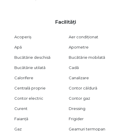
Beneficii și avantaje ale zonei:
Zonă ultracentrală, premium
Acces rapid către Piața Alba Iulia, Unirii și Centrul Vechi
Facilități
Stație STB chiar vis-a-vis de bloc
Restaurante, cafenele, magazine și servicii în proximitate
Ideal pentru profesioniști, expați sau familie
Acoperiș
Aer condiționat
Locație excelentă pentru persoane care lucrează în zona
centrală sau instituții publice
Apă
Apometre
Preț și condiții:
Bucătărie deschisă
Bucătărie mobilată
Chirie: 1200 euro/lună (negociabil)
Bucătărie utilată
Cadă
Loc de parcare stradal pe bretea, cu posibilitate abonament
lunar
Calorifere
Canalizare
Disponibil imediat
Centrală proprie
Contor căldură
Pentru detalii suplimentare și programarea unei vizionări,
contactați B-North Real Estate.
Contor electric
Contor gaz
Curent
Dressing
Faianță
Frigider
Gaz
Geamuri termopan