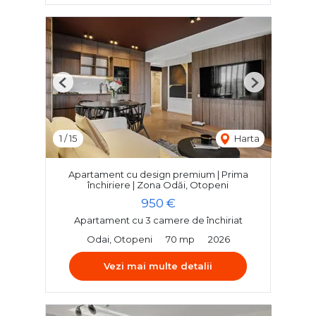
Previous
Next
1
/
15
Harta
Apartament cu design premium | Prima
închiriere | Zona Odăi, Otopeni
950 €
Apartament cu 3 camere de închiriat
Odai, Otopeni
70 mp
2026
Vezi mai multe detalii