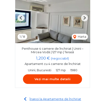
Previous
Next
1
/
8
Harta
Penthouse 4 camere de închiriat | Unirii –
Mircea Vodă | 127 mp | Terasă
1,200 €
(negociabil)
Apartament cu 4 camere de închiriat
Unirii, Bucuresti
127 mp
1980
Vezi mai multe detalii
Înapoi la Apartamente de închiriat