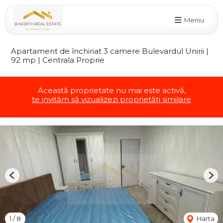
Meniu
Apartament de închiriat 3 camere Bulevardul Unirii |
92 mp | Centrala Proprie
Această proprietate nu mai este activă,
te invităm să vizualizezi proprietăți similare
Previous
Nex
1
/
8
Harta