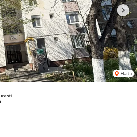
Next
Harta
resti
i