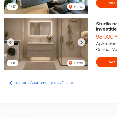
Vezi
1
/
17
Harta
Studio no
investiție
98,000
Apartamen
Previous
Next
Central, Vo
Vezi
1
/
16
Harta
Înapoi la Apartamente de vânzare