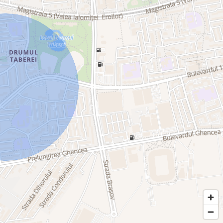
ări, vă invităm să contactați B-North Real Estate.