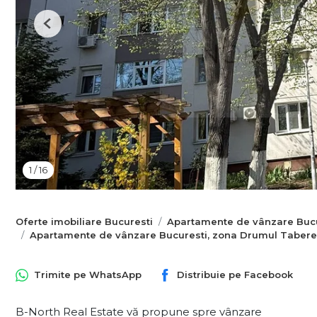
Previous
1
/
16
Oferte imobiliare Bucuresti
Apartamente de vânzare Bucu
Apartamente de vânzare Bucuresti, zona Drumul Tabere
Trimite pe
WhatsApp
Distribuie pe
Facebook
B-North Real Estate vă propune spre vânzare