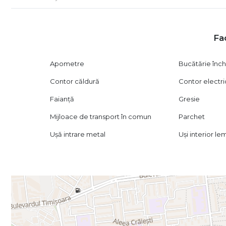
Camere de supraveghere pe scară și etaje
An construcție: 1973
Imobil creditabil
Fac
Renovări și finisaje
Renovare completă
Apometre
Bucătărie înch
Instalații electrice schimbate
Instalații sanitare schimbate
Contor căldură
Contor electri
Parchet
Gresie
Faianță
Gresie
Finisaje moderne și de calitate
Mijloace de transport în comun
Parchet
Beneficii locație
Lângă metrou Râul Doamnei
Ușă intrare metal
Uși interior le
Acces rapid la STB
Aproape de restaurante și supermarketuri
Centre comerciale în proximitate
Școli și grădinițe în zonă
Aproape de parcuri și zone verzi
Avantaje
Apartament renovat integral
Bloc reabilitat și bine întreținut