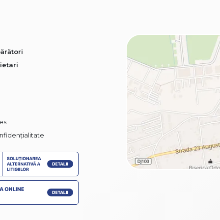
ărători
ietari
ies
nfidențialitate