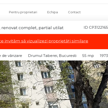
Pentru proprietari
Echipa
Contact
ID CP3122165
enovat complet, partial utilat
te invităm să vizualizezi proprietăți similare
 de vânzare
Drumul Taberei, Bucuresti
55 mp
1973