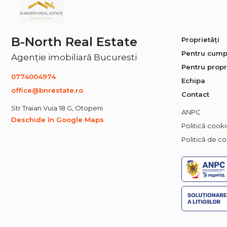
B-North Real Estate
Proprietăți
Pentru cump
Agenție imobiliară Bucuresti
Pentru propr
0774004974
Echipa
office@bnrestate.ro
Contact
Str Traian Vuia 18 G, Otopeni
ANPC
Deschide în Google Maps
Politică cook
Politică de co