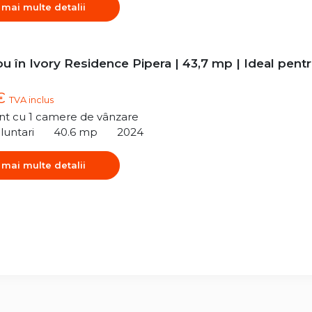
 mai multe detalii
u în Ivory Residence Pipera | 43,7 mp | Ideal pent
 €
TVA inclus
t cu 1 camere de vânzare
luntari
40.6 mp
2024
 mai multe detalii