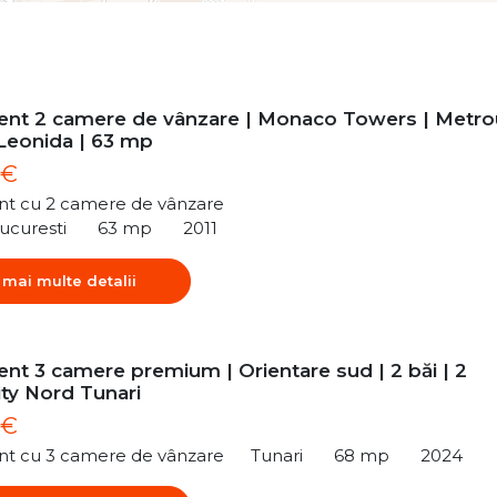
nt 2 camere de vânzare | Monaco Towers | Metro
 Leonida | 63 mp
 €
t cu 2 camere de vânzare
ucuresti
63 mp
2011
 mai multe detalii
nt 3 camere premium | Orientare sud | 2 băi | 2
ity Nord Tunari
 €
t cu 3 camere de vânzare
Tunari
68 mp
2024