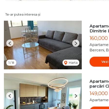
Te-ar putea interesa și:
Apartame
Dimitrie
160,000
Apartamen
Previous
Next
Berceni, B
Vezi
1
/
8
Harta
Apartame
parcări C
149,000
Previous
Next
Apartamen