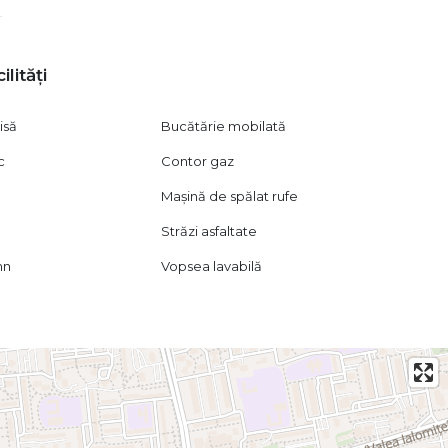
ilități
isă
Bucătărie mobilată
c
Contor gaz
Mașină de spălat rufe
Străzi asfaltate
mn
Vopsea lavabilă