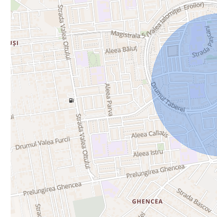
Vedere panoramică asupra orașului
Ideal pentru locuire sau investiție
Pentru informații suplimentare și programarea unei vizion