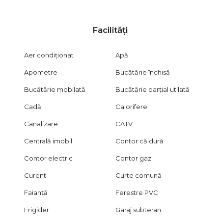
Metrou Aurel Vlaicu (14 min pe jos)
Școli internaționale: Liceul Jean Monnet, British School of
Bucharest
Facilități
Clinici private de top: Ponderas, MedLife Caramfil
Zona este recunoscută drept prima alegere a comunității
expat din București, a diplomaților și a profesioniștilor cu
Aer condiționat
Apă
poziții de conducere.
Apometre
Bucătărie închisă
Apartamentul este disponibil imediat.
Pentru informații suplimentare și programarea unei vizionări,
Bucătărie mobilată
Bucătărie parțial utilată
vă stăm la dispoziție cu plăcere.
Cadă
Calorifere
Canalizare
CATV
Centrală imobil
Contor căldură
Contor electric
Contor gaz
Curent
Curte comună
Faianță
Ferestre PVC
Frigider
Garaj subteran