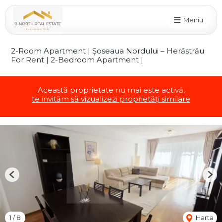
Meniu
2-Room Apartment | Șoseaua Nordului – Herăstrău
For Rent | 2-Bedroom Apartment |
Această proprietate nu mai este activă,
te invităm să vizualizezi proprietăți similare
Previous
Nex
1
/
8
Harta