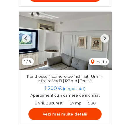
Previous
Next
1
/
8
Harta
Penthouse 4 camere de închiriat | Unirii –
Mircea Vodă | 127 mp | Terasă
1,200 €
(negociabil)
Apartament cu 4 camere de închiriat
Unirii, Bucuresti
127 mp
1980
Vezi mai multe detalii