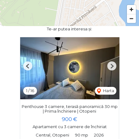
Te-ar putea interesa și:
Previous
Next
1
/
16
Harta
Penthouse 3 camere, terasă panoramică 30 mp
| Prima închiriere | Otopeni
900 €
Apartament cu 3 camere de închiriat
Central, Otopeni
90 mp
2026