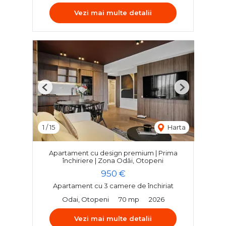
Vezi mai multe detalii
Previous
Next
1
/
15
Harta
Apartament cu design premium | Prima
închiriere | Zona Odăi, Otopeni
950 €
Apartament cu 3 camere de închiriat
Odai, Otopeni
70 mp
2026
Vezi mai multe detalii