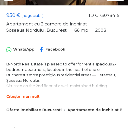
950 €
ID CP3078415
(negociabil)
Apartament cu 2 camere de închiriat
Soseaua Nordului, Bucuresti
66 mp
2008
WhatsApp
Facebook
B-North Real Estate is pleased to offer for rent a spacious 2-
bedroom apartment, located in the heart of one of
Bucharest's most prestigious residential areas — Herăstrău,
Șoseaua Nordului.
Situated on the 2nd floor of a well-maintained building
constructed in 2008, the apartment features a generous,
Citește mai mult
light-filled living room of nearly 30 sqm, a separate bedroom,
an independent kitchen and a 12.83 sqm balcony — a well-
balanced, fully functional home, ready to move in.
Oferte imobiliare Bucuresti
Apartamente de închiriat Buc
Property Details:
Living area: 65.64 sqm
Balcony: 12.83 sqm | Total area: 78.47 sqm