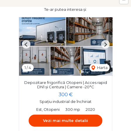
Te-ar putea interesa și:
Previous
Next
1
/
4
Harta
Depozitare frigorifică Otopeni | Acces rapid
DN1 și Centura | Camere -20°C
300 €
Spațiu industrial de închiriat
Est, Otopeni
300 mp
2020
Vezi mai multe detalii