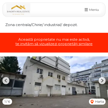
Meniu
Zona centrala/Chirie/ industrial/ depozit.
Această proprietate nu mai este activă,
te invităm să vizualizezi proprietăți similare
Previous
Nex
1
/
6
Harta