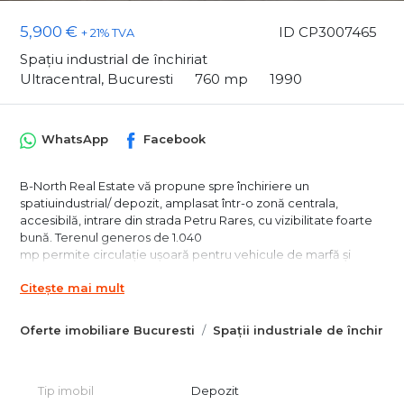
5,900 €
ID CP3007465
+ 21% TVA
Spațiu industrial de închiriat
Ultracentral, Bucuresti
760 mp
1990
WhatsApp
Facebook
B-North Real Estate vă propune spre închiriere un
spatiuindustrial/ depozit, amplasat într-o zonă centrala,
accesibilă, intrare din strada Petru Rares, cu vizibilitate foarte
bună. Terenul generos de 1.040
mp permite circulație ușoară pentru vehicule de marfă și
parcare în incintă.
Citește mai mult
Spațiile includ două
depozite, o magazie și o clădire de birouri P+1, cu
compartimentări flexibile și grup sanitar.
Oferte imobiliare Bucuresti
Spații industriale de închiriat
Componentă spații
• Depozit 1 – 183 mp
• Depozit 2 – 114 mp
Tip imobil
Depozit
• Clădire birouri P+1 – 238 mp