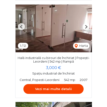
Previous
Next
1
/
12
Harta
Hală industrială cu birouri de închiriat | Popești-
Leordeni | 542 mp | Rampă
3,000 €
Spațiu industrial de închiriat
Central, Popesti-Leordeni
542 mp
2007
Vezi mai multe detalii