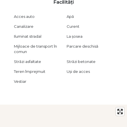
Facilități
Acces auto
Apă
Canalizare
Curent
Iluminat stradal
La șosea
Mijloace de transport în
Parcare deschisă
comun
Străzi asfaltate
Străzi betonate
Teren împrejmuit
Uși de acces
Vestiar