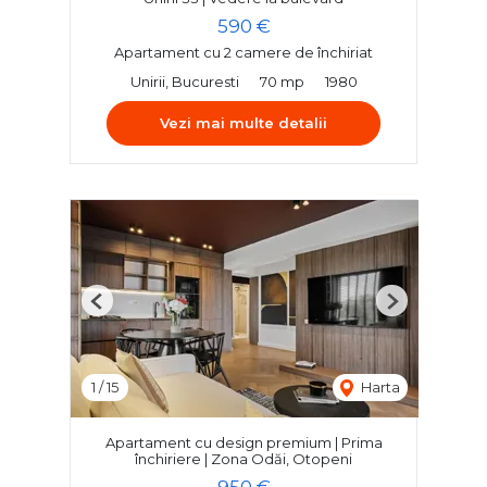
590 €
Apartament cu 2 camere de închiriat
Unirii, Bucuresti
70 mp
1980
Vezi mai multe detalii
Previous
Next
1
/
15
Harta
Apartament cu design premium | Prima
închiriere | Zona Odăi, Otopeni
950 €