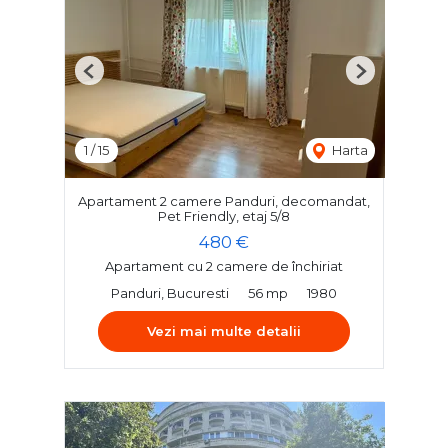
Previous
Next
1
/
15
Harta
Apartament 2 camere Panduri, decomandat,
Pet Friendly, etaj 5/8
480 €
Apartament cu 2 camere de închiriat
Panduri, Bucuresti
56 mp
1980
Vezi mai multe detalii