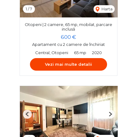
1
/
7
Harta
Otopeni | 2 camere, 65 mp, mobilat, parcare
inclusă
600 €
Apartament cu 2 camere de închiriat
Central, Otopeni
65 mp
2020
Vezi mai multe detalii
Previous
Next