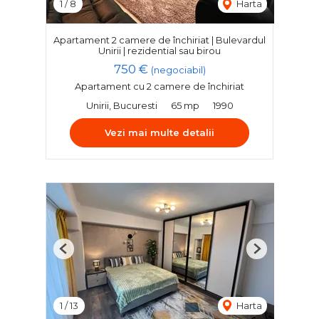
1
/
8
Harta
Apartament 2 camere de închiriat | Bulevardul
Unirii | rezidential sau birou
750 €
(negociabil)
Apartament cu 2 camere de închiriat
Unirii, Bucuresti
65 mp
1990
Vezi mai multe detalii
Previous
Next
1
/
13
Harta