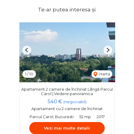
Te-ar putea interesa și:
Previous
Next
1
/
10
Harta
Apartament 2 camere de închiriat Lângă Parcul
Carol | Vedere panoramica
540 €
(negociabil)
Apartament cu 2 camere de închiriat
Parcul Carol, Bucuresti
52 mp
2017
Vezi mai multe detalii