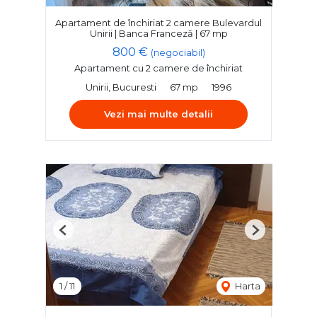
Apartament de închiriat 2 camere Bulevardul
Unirii | Banca Franceză | 67 mp
800 €
(negociabil)
Apartament cu 2 camere de închiriat
Unirii, Bucuresti
67 mp
1996
Vezi mai multe detalii
Previous
Next
1
/
11
Harta