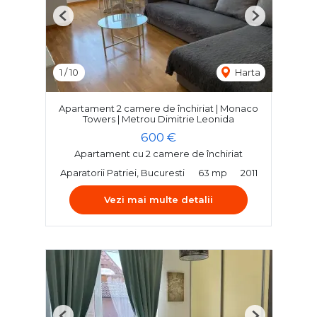
Previous
Next
1
/
10
Harta
Apartament 2 camere de închiriat | Monaco
Towers | Metrou Dimitrie Leonida
600 €
Apartament cu 2 camere de închiriat
Aparatorii Patriei, Bucuresti
63 mp
2011
Vezi mai multe detalii