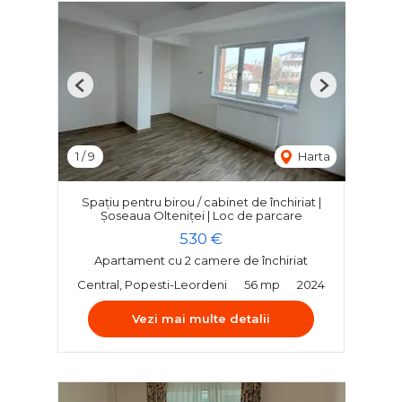
Previous
Next
1
/
9
Harta
Spațiu pentru birou / cabinet de închiriat |
Șoseaua Olteniței | Loc de parcare
530 €
Apartament cu 2 camere de închiriat
Central, Popesti-Leordeni
56 mp
2024
Vezi mai multe detalii