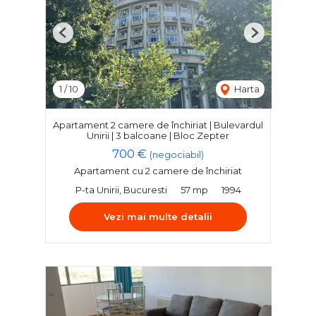
Previous
Next
1
/
10
Harta
Apartament 2 camere de închiriat | Bulevardul
Unirii | 3 balcoane | Bloc Zepter
700 €
(negociabil)
Apartament cu 2 camere de închiriat
P-ta Unirii, Bucuresti
57 mp
1994
Vezi mai multe detalii