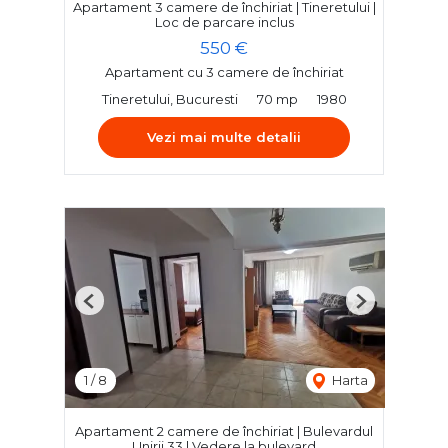
Apartament 3 camere de închiriat | Tineretului |
Loc de parcare inclus
550 €
Apartament cu 3 camere de închiriat
Tineretului, Bucuresti
70 mp
1980
Vezi mai multe detalii
Previous
Next
1
/
8
Harta
Apartament 2 camere de închiriat | Bulevardul
Unirii 33 | Vedere la bulevard