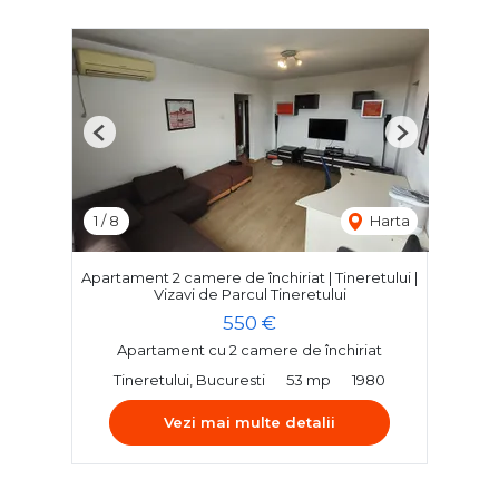
Previous
Next
1
/
8
Harta
Apartament 2 camere de închiriat | Tineretului |
Vizavi de Parcul Tineretului
550 €
Apartament cu 2 camere de închiriat
Tineretului, Bucuresti
53 mp
1980
Vezi mai multe detalii