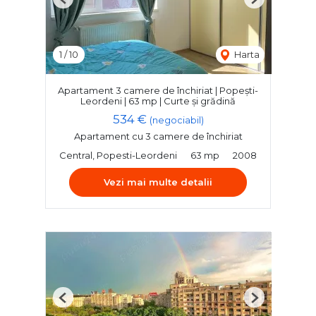
Previous
Next
1
/
10
Harta
Apartament 3 camere de închiriat | Popești-
Leordeni | 63 mp | Curte și grădină
534 €
(negociabil)
Apartament cu 3 camere de închiriat
Central, Popesti-Leordeni
63 mp
2008
Vezi mai multe detalii
Previous
Next