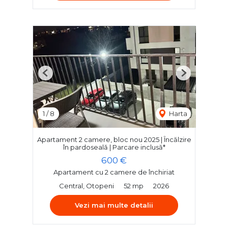
Previous
Next
1
/
8
Harta
Apartament 2 camere, bloc nou 2025 | Încălzire
în pardoseală | Parcare inclusă*
600 €
Apartament cu 2 camere de închiriat
Central, Otopeni
52 mp
2026
Vezi mai multe detalii