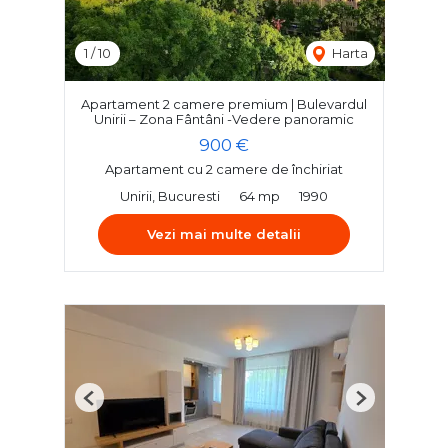
1
/
10
Harta
Apartament 2 camere premium | Bulevardul
Unirii – Zona Fântâni -Vedere panoramic
900 €
Apartament cu 2 camere de închiriat
Unirii, Bucuresti
64 mp
1990
Vezi mai multe detalii
Previous
Next