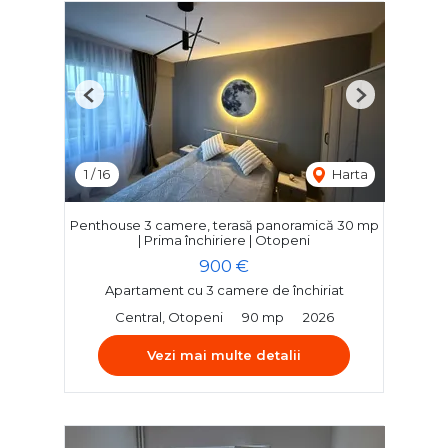
Previous
Next
1
/
16
Harta
Penthouse 3 camere, terasă panoramică 30 mp
| Prima închiriere | Otopeni
900 €
Apartament cu 3 camere de închiriat
Central, Otopeni
90 mp
2026
Vezi mai multe detalii