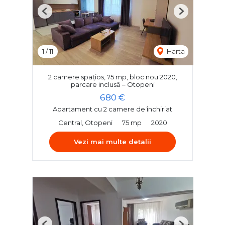
Previous
Next
1
/
11
Harta
2 camere spațios, 75 mp, bloc nou 2020,
parcare inclusă – Otopeni
680 €
Apartament cu 2 camere de închiriat
Central, Otopeni
75 mp
2020
Vezi mai multe detalii