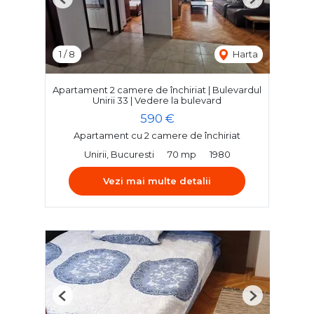
Previous
Next
1
/
8
Harta
Apartament 2 camere de închiriat | Bulevardul
Unirii 33 | Vedere la bulevard
590 €
Apartament cu 2 camere de închiriat
Unirii, Bucuresti
70 mp
1980
Vezi mai multe detalii
Previous
Next