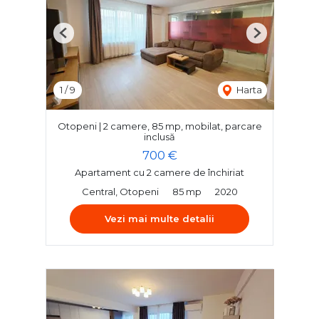
Previous
Next
1
/
9
Harta
Otopeni | 2 camere, 85 mp, mobilat, parcare
inclusă
700 €
Apartament cu 2 camere de închiriat
Central, Otopeni
85 mp
2020
Vezi mai multe detalii