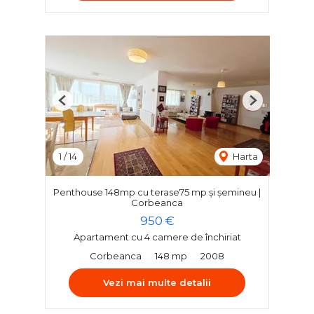
Previous
Next
1
/
14
Harta
Penthouse 148mp cu terase75 mp și șemineu |
Corbeanca
950 €
Apartament cu 4 camere de închiriat
Corbeanca
148 mp
2008
Vezi mai multe detalii