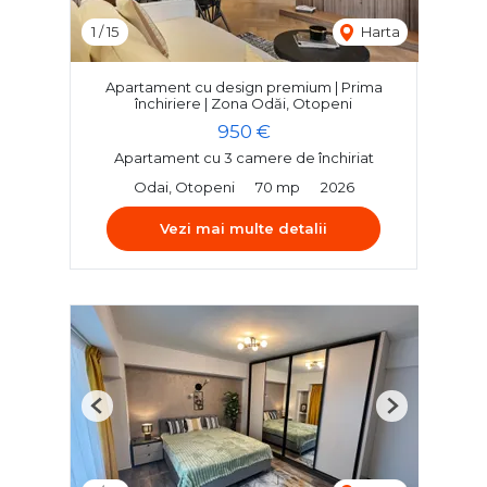
1
/
15
Harta
Apartament cu design premium | Prima
închiriere | Zona Odăi, Otopeni
950 €
Apartament cu 3 camere de închiriat
Odai, Otopeni
70 mp
2026
Vezi mai multe detalii
Previous
Next