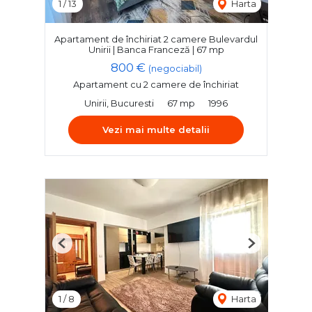
1
/
13
Harta
Apartament de închiriat 2 camere Bulevardul
Unirii | Banca Franceză | 67 mp
800 €
(negociabil)
Apartament cu 2 camere de închiriat
Unirii, Bucuresti
67 mp
1996
Vezi mai multe detalii
Previous
Next
1
/
8
Harta