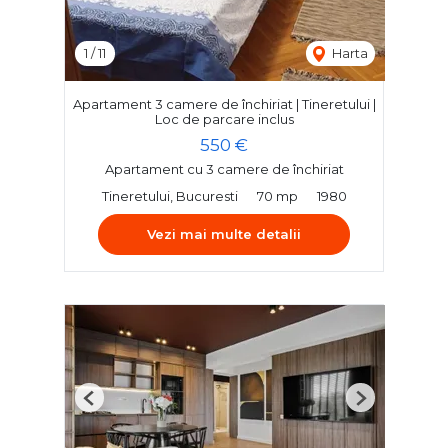
1
/
11
Harta
Apartament 3 camere de închiriat | Tineretului |
Loc de parcare inclus
550 €
Apartament cu 3 camere de închiriat
Tineretului, Bucuresti
70 mp
1980
Vezi mai multe detalii
Previous
Next