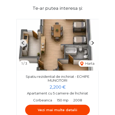
Te-ar putea interesa și:
Previous
Next
1
/
3
Harta
Spatiu rezidential de inchiriat - ECHIPE
MUNCITORI
2,200 €
Apartament cu 5 camere de închiriat
Corbeanca
150 mp
2008
Vezi mai multe detalii