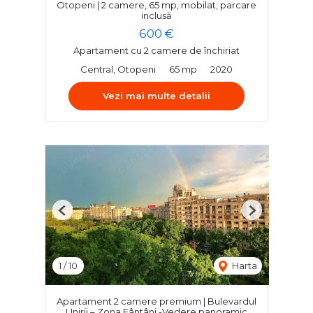
Otopeni | 2 camere, 65 mp, mobilat, parcare
inclusă
600 €
Apartament cu 2 camere de închiriat
Central, Otopeni
65 mp
2020
Vezi mai multe detalii
Previous
Next
1
/
10
Harta
Apartament 2 camere premium | Bulevardul
Unirii – Zona Fântâni -Vedere panoramic