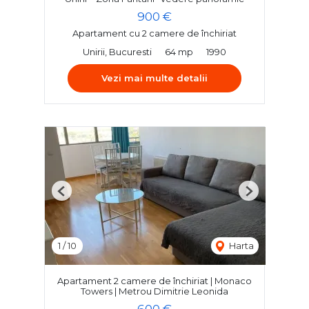
900 €
Apartament cu 2 camere de închiriat
Unirii, Bucuresti
64 mp
1990
Vezi mai multe detalii
Previous
Next
1
/
10
Harta
Apartament 2 camere de închiriat | Monaco
Towers | Metrou Dimitrie Leonida
600 €