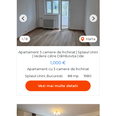
Previous
Next
1
/
8
Harta
Apartament 3 camere de închiriat | Splaiul Unirii
| Vedere către Dâmbovița | Ide
1,000 €
Apartament cu 3 camere de închiriat
Splaiul Unirii, Bucuresti
88 mp
1980
Vezi mai multe detalii