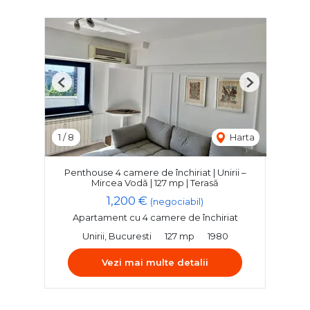
Previous
Next
1
/
8
Harta
Penthouse 4 camere de închiriat | Unirii –
Mircea Vodă | 127 mp | Terasă
1,200 €
(negociabil)
Apartament cu 4 camere de închiriat
Unirii, Bucuresti
127 mp
1980
Vezi mai multe detalii