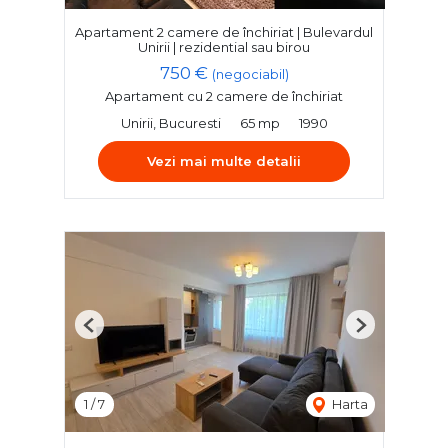
Apartament 2 camere de închiriat | Bulevardul
Unirii | rezidential sau birou
750 €
(negociabil)
Apartament cu 2 camere de închiriat
Unirii, Bucuresti
65 mp
1990
Vezi mai multe detalii
Previous
Next
1
/
7
Harta