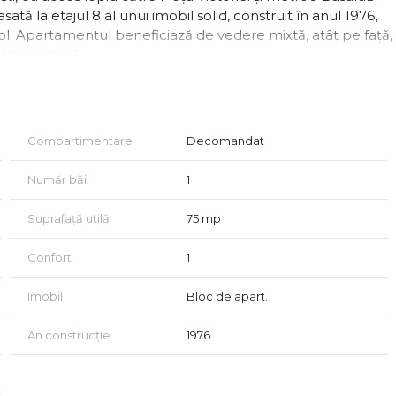
tă la etajul 8 al unui imobil solid, construit în anul 1976,
sol. Apartamentul beneficiază de vedere mixtă, atât pe față,
ilație optimă.
ctrice și sanitare, fiind pregătită pentru locuire imediată sau
rne și compartimentarea eficientă îl recomandă atât pentru
Compartimentare
Decomandat
Număr băi
1
Suprafață utilă
75 mp
Confort
1
Imobil
Bloc de apart.
An construcție
1976