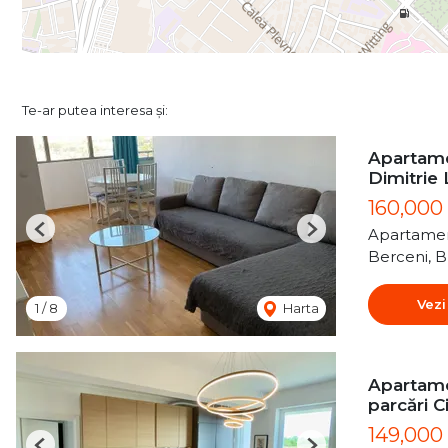
Te-ar putea interesa și:
Apartame
Dimitrie
160,000
Apartamen
Previous
Next
Berceni, B
Vezi
1
/
8
Harta
Apartame
parcări C
149,000