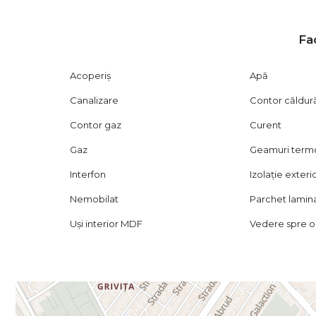
Locație premium – Titulescu, aproape de Piața Victoriei
Metrou Basarab și Victoriei în proximitate
Fac
Stație de tramvai în proximitate
Supermarketuri, restaurante și servicii la câțiva pași
Acoperiș
Apă
Aproape de Primăria Sectorului 1
Zonă cu cerere ridicată pentru închiriere
Canalizare
Contor căldur
Investiție imobiliară – randament:
Contor gaz
Curent
Gaz
Geamuri ter
Apartamentul poate genera un venit din închiriere de 
anual estimat între 9.600 și 10.800 euro.
Interfon
Izolație exteri
Astfel, în doar 5 ani de închiriere, se poate obține un ve
un randament de aproximativ 23,5% – 26,5% din valoarea 
Nemobilat
Parchet lamin
Datorită poziționării premium și cererii constante în zonă,
Uși interior MDF
Vedere spre o
de creștere.
Preț și condiții:
Preț: 203.500 euro / Negociabil
Prezentare Video : https://vm.tiktok.com/ZNR4hgoyK/