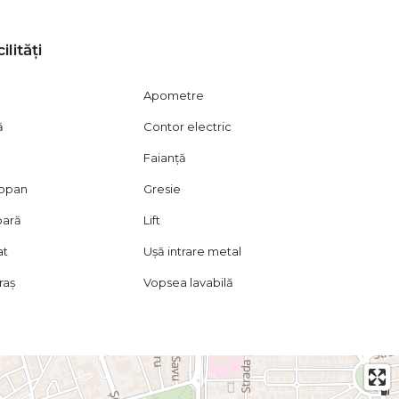
ilități
Apometre
ă
Contor electric
Faianță
mopan
Gresie
aproximativ 800–900 euro/lună, ceea ce înseamnă un venit
oară
Lift
nit total cuprins între 48.000 și 54.000 euro, reprezentând
de achiziție.
at
Ușă intrare metal
 proprietatea reprezintă o investiție stabilă, cu potențial
raș
Vopsea lavabilă