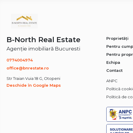
B-North Real Estate
Proprietăți
Pentru cump
Agenție imobiliară Bucuresti
Pentru propr
0774004974
Echipa
office@bnrestate.ro
Contact
Str Traian Vuia 18 G, Otopeni
ANPC
Deschide în Google Maps
Politică cook
Politică de co