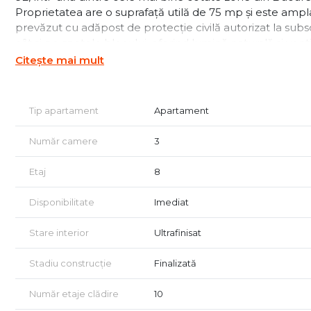
Proprietatea are o suprafață utilă de 75 mp și este amplasa
prevăzut cu adăpost de protecție civilă autorizat la sub
cât și pe spatele blocului, oferind lumină naturală și vent
Locuința a fost renovată complet, inclusiv instalațiile ele
Citește mai mult
pentru amenajare în scop investițional. Finisajele mode
rezidență, cât și pentru închiriere.
Tip apartament
Apartament
Caracteristici principale:
Apartament de vânzare 3 camere în Titulescu
Număr camere
3
Suprafață utilă: 75 mp
Etaj 8
Etaj
8
An construcție: 1976
Bloc cu adăpost de protecție civilă autorizat
Disponibilitate
Imediat
Renovat complet (instalații electrice și sanitare noi)
Finisaje moderne
Stare interior
Ultrafinisat
Vedere mixtă: față + spate
Compartimentare eficientă
Stadiu construcție
Finalizată
Ideal pentru locuire sau investiție
Număr etaje clădire
10
Beneficii și avantaje ale zonei: