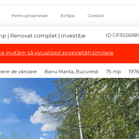
Pentru proprietari
Echipa
Contact
ID CP3026981
p | Renovat complet | Investiție
te invităm să vizualizezi proprietăți similare
ere de vânzare
Banu Manta, Bucuresti
75 mp
1976