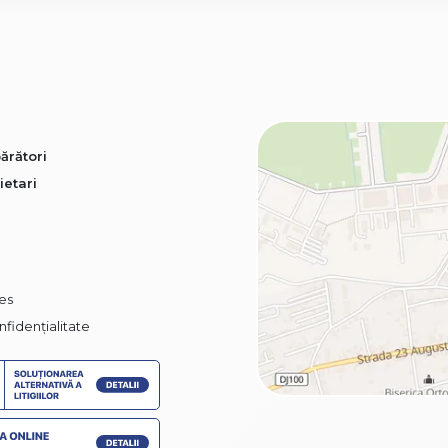
ărători
ietari
ies
nfidențialitate