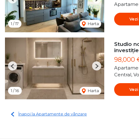
Previous
Next
Apartamen
Vezi
1
/
17
Harta
Studio no
investiție
98,000
Apartamen
Previous
Next
Central, Vo
Vezi
1
/
16
Harta
Înapoi la Apartamente de vânzare