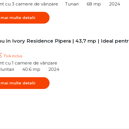
t cu 3 camere de vânzare
Tunari
68 mp
2024
 mai multe detalii
u în Ivory Residence Pipera | 43,7 mp | Ideal pent
 €
TVA inclus
t cu 1 camere de vânzare
luntari
40.6 mp
2024
 mai multe detalii