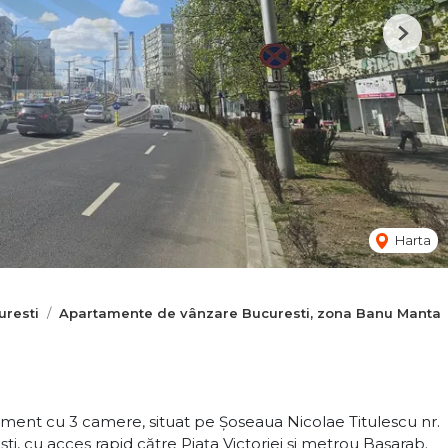
Next
Harta
resti
Apartamente de vânzare Bucuresti, zona Banu Manta
ent cu 3 camere, situat pe Șoseaua Nicolae Titulescu nr.
ti, cu acces rapid către Piața Victoriei și metrou Basarab.