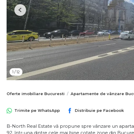
Previous
1
/
12
Oferte imobiliare Bucuresti
Apartamente de vânzare Bucu
Trimite pe
WhatsApp
Distribuie pe
Facebook
B-North Real Estate vă propune spre vânzare un apartam
92, într-una dintre cele mai bine cotate zone din Bucureș