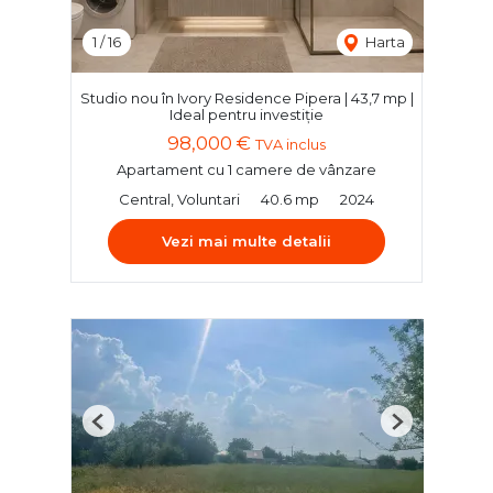
1
/
16
Harta
Studio nou în Ivory Residence Pipera | 43,7 mp |
Ideal pentru investiție
98,000 €
TVA inclus
Apartament cu 1 camere de vânzare
Central, Voluntari
40.6 mp
2024
Vezi mai multe detalii
Previous
Next