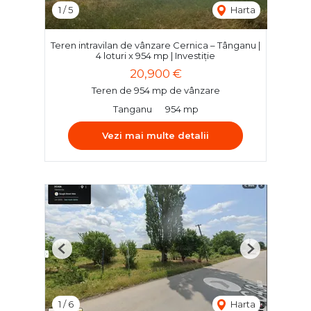
1
/
5
Harta
Teren intravilan de vânzare Cernica – Tânganu |
4 loturi x 954 mp | Investiție
20,900 €
Teren de 954 mp de vânzare
Tanganu
954 mp
Vezi mai multe detalii
Previous
Next
1
/
6
Harta