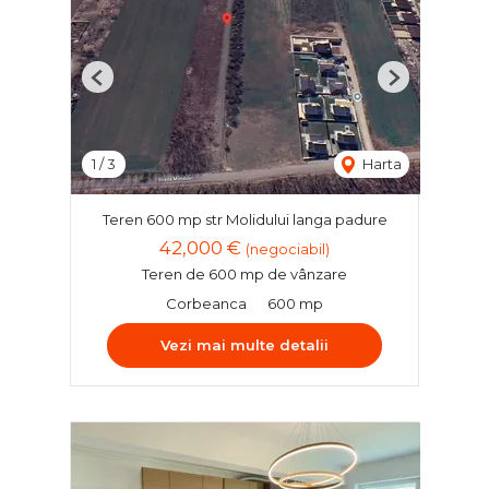
Previous
Next
1
/
3
Harta
Teren 600 mp str Molidului langa padure
42,000 €
(negociabil)
Teren de 600 mp de vânzare
Corbeanca
600 mp
Vezi mai multe detalii