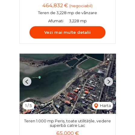
464,832 €
(negociabil)
Teren de 3,228 mp de vânzare
Afumati
3,228 mp
Vezi mai multe detalii
Previous
Next
1
/
5
Harta
Teren 1.000 mp Periș, toate utilitățile, vedere
superbă catre Lac
65,000 €