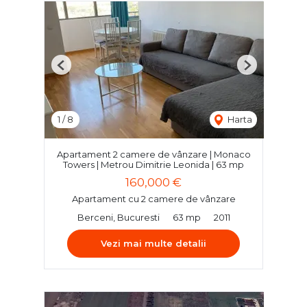
Previous
Next
1
/
8
Harta
Apartament 2 camere de vânzare | Monaco
Towers | Metrou Dimitrie Leonida | 63 mp
160,000 €
Apartament cu 2 camere de vânzare
Berceni, Bucuresti
63 mp
2011
Vezi mai multe detalii