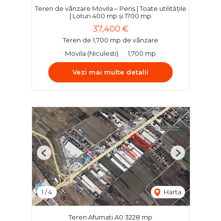
Teren de vânzare Movila – Periș | Toate utilitățile
| Loturi 400 mp și 1700 mp
37,400 €
Teren de 1,700 mp de vânzare
Movila (Niculesti)
1,700 mp
Vezi mai multe detalii
Previous
Next
1
/
4
Harta
Teren Afumati A0 3228 mp