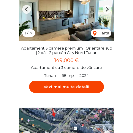
Previous
Next
1
/
17
Harta
Apartament 3 camere premium | Orientare sud
| 2 băi | 2 parcări City Nord Tunari
149,000 €
Apartament cu 3 camere de vânzare
Tunari
68 mp
2024
Vezi mai multe detalii