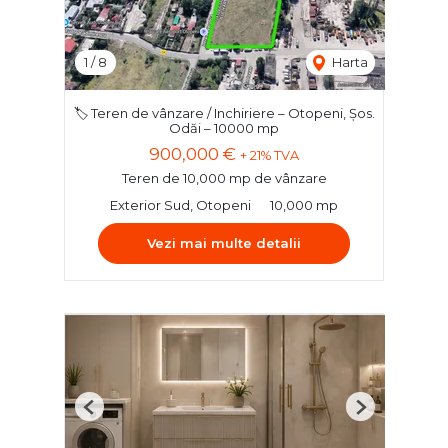
1
/
8
Harta
🏷️ Teren de vânzare / Inchiriere – Otopeni, Șos.
Odăi – 10000 mp
900,000 €
+ 21% TVA
Teren de 10,000 mp de vânzare
Exterior Sud, Otopeni
10,000 mp
Vezi mai multe detalii
Previous
Next