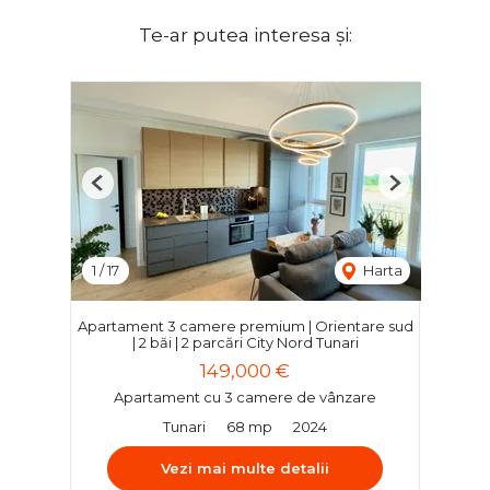
Te-ar putea interesa și:
Previous
Next
1
/
17
Harta
Apartament 3 camere premium | Orientare sud
| 2 băi | 2 parcări City Nord Tunari
149,000 €
Apartament cu 3 camere de vânzare
Tunari
68 mp
2024
Vezi mai multe detalii