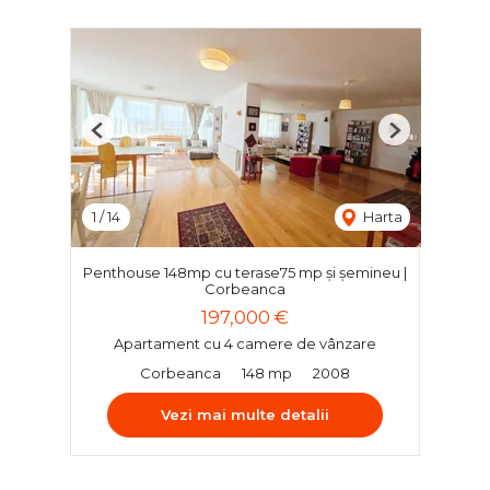
Previous
Next
1
/
14
Harta
Penthouse 148mp cu terase75 mp și șemineu |
Corbeanca
197,000 €
Apartament cu 4 camere de vânzare
Corbeanca
148 mp
2008
Vezi mai multe detalii