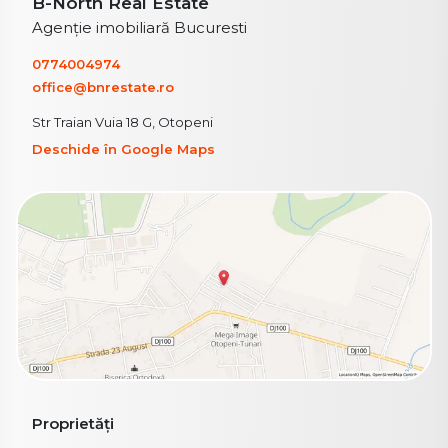
B-North Real Estate
Agenție imobiliară Bucuresti
0774004974
office@bnrestate.ro
Str Traian Vuia 18 G, Otopeni
Deschide în Google Maps
Proprietăți