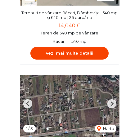
Terenuri de vânzare Răcari, Dâmbovița | 540 mp
și 640 mp | 26 euro/mp
14,040 €
Teren de 540 mp de vânzare
Racari
540 mp
Vezi mai multe detalii
Previous
Next
1
/
3
Harta