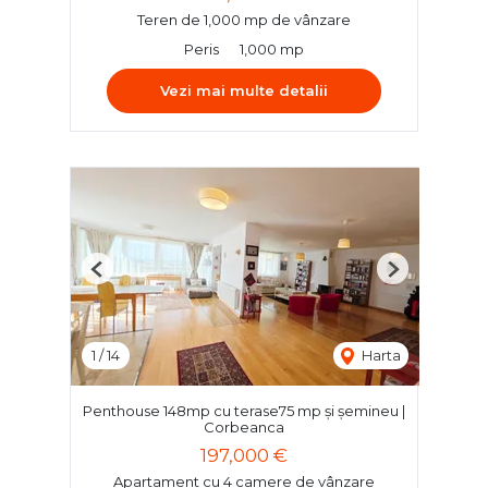
Teren de 1,000 mp de vânzare
Peris
1,000 mp
Vezi mai multe detalii
Previous
Next
1
/
14
Harta
Penthouse 148mp cu terase75 mp și șemineu |
Corbeanca
197,000 €
Apartament cu 4 camere de vânzare