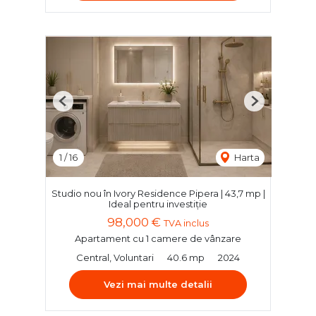
Previous
Next
1
/
16
Harta
Studio nou în Ivory Residence Pipera | 43,7 mp |
Ideal pentru investiție
98,000 €
TVA inclus
Apartament cu 1 camere de vânzare
Central, Voluntari
40.6 mp
2024
Vezi mai multe detalii