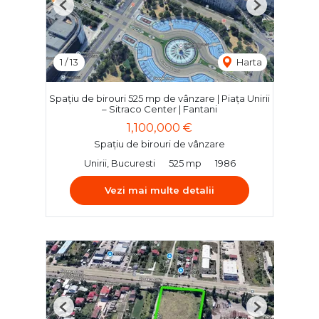
Previous
Next
1
/
13
Harta
Spațiu de birouri 525 mp de vânzare | Piața Unirii
– Sitraco Center | Fantani
1,100,000 €
Spațiu de birouri de vânzare
Unirii, Bucuresti
525 mp
1986
Vezi mai multe detalii
Previous
Next