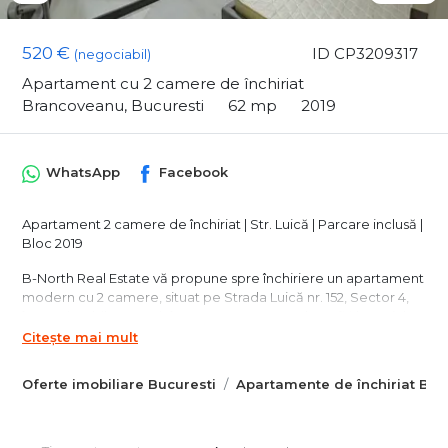
520 €
ID CP3209317
(negociabil)
Apartament cu 2 camere de închiriat
Brancoveanu, Bucuresti
62 mp
2019
WhatsApp
Facebook
Apartament 2 camere de închiriat | Str. Luică | Parcare inclusă |
Bloc 2019
B-North Real Estate vă propune spre închiriere un apartament
modern cu 2 camere, situat pe Strada Luică nr. 152, Sector 4,
într-un imobil construit în 2019. Apartamentul se află la etajul 5,
este complet mobilat și utilat, beneficiază de loc de parcare
Citește mai mult
inclus și este pregătit pentru mutare imediată.
Oferte imobiliare Bucuresti
Apartamente de închiriat Buc
Caracteristici principale:
Apartament cu 2 camere
Bloc construit în 2019