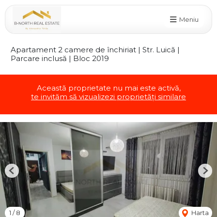
Meniu
Apartament 2 camere de închiriat | Str. Luică |
Parcare inclusă | Bloc 2019
Această proprietate nu mai este activă,
te invităm să vizualizezi proprietăți similare
Previous
Nex
1
/
8
Harta