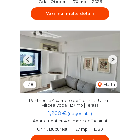
Odai, Otopeni
70 mp
2026
Vezi mai multe detalii
Previous
Next
1
/
8
Harta
Penthouse 4 camere de închiriat | Unirii –
Mircea Vodă | 127 mp | Terasă
1,200 €
(negociabil)
Apartament cu 4 camere de închiriat
Unirii, Bucuresti
127 mp
1980