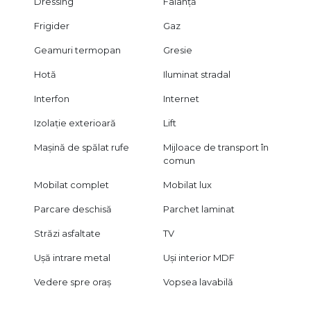
Dressing
Faianță
Frigider
Gaz
Geamuri termopan
Gresie
Hotă
Iluminat stradal
Interfon
Internet
Izolație exterioară
Lift
Mașină de spălat rufe
Mijloace de transport în
comun
Mobilat complet
Mobilat lux
Parcare deschisă
Parchet laminat
Străzi asfaltate
TV
Ușă intrare metal
Uși interior MDF
Vedere spre oraș
Vopsea lavabilă