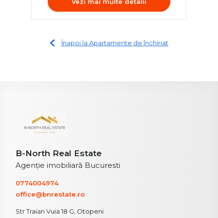
Vezi mai multe detalii
Înapoi la Apartamente de închiriat
B-North Real Estate
Agenție imobiliară Bucuresti
0774004974
office@bnrestate.ro
Str Traian Vuia 18 G, Otopeni