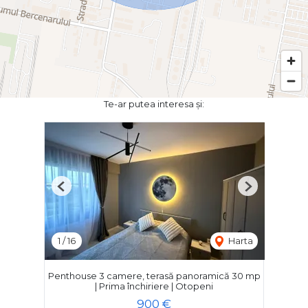
Te-ar putea interesa și:
Previous
Next
1
/
16
Harta
Penthouse 3 camere, terasă panoramică 30 mp
| Prima închiriere | Otopeni
900 €