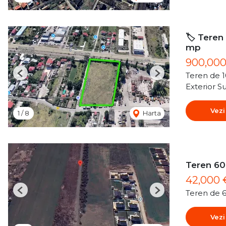
🏷️ Teren
mp
900,00
Teren de 
Previous
Next
Exterior S
Vezi
1
/
8
Harta
Teren 60
42,000
Teren de 
Previous
Next
Vezi