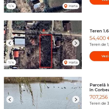
1
/
4
Harta
Teren 1.6
54,400
Teren de 
Previous
Next
Vezi
1
/
4
Harta
Parcelă I
în Corbe
707,256
Previous
Next
Teren de 