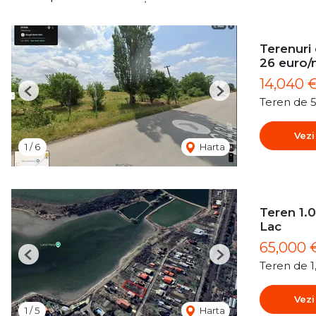
Terenuri
26 euro
14,040 
Previous
Next
Teren de 
Vezi
1
/
6
Harta
Teren 1.0
Lac
65,000 
Previous
Next
Teren de 
Vezi
1
/
5
Harta