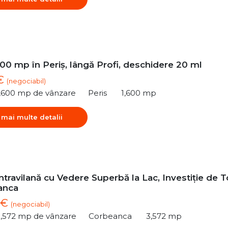
00 mp în Periș, lângă Profi, deschidere 20 ml
 €
(negociabil)
1,600 mp de vânzare
Peris
1,600 mp
 mai multe detalii
ntravilană cu Vedere Superbă la Lac, Investiție de 
anca
 €
(negociabil)
3,572 mp de vânzare
Corbeanca
3,572 mp