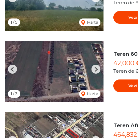
Previous
Next
Teren de 
Vezi
1
/
5
Harta
Teren 60
42,000
Teren de 
Previous
Next
Vezi
1
/
3
Harta
Teren Af
464,83