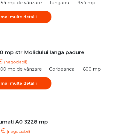
954 mp de vânzare
Tanganu
954 mp
 mai multe detalii
0 mp str Molidului langa padure
 €
(negociabil)
600 mp de vânzare
Corbeanca
600 mp
 mai multe detalii
umati A0 3228 mp
2 €
(negociabil)