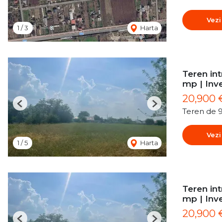
Vezi
1
/
3
Harta
Teren int
mp | Inve
20,900 
Previous
Next
Teren de 
Vezi
1
/
5
Harta
Teren int
mp | Inve
20,900 