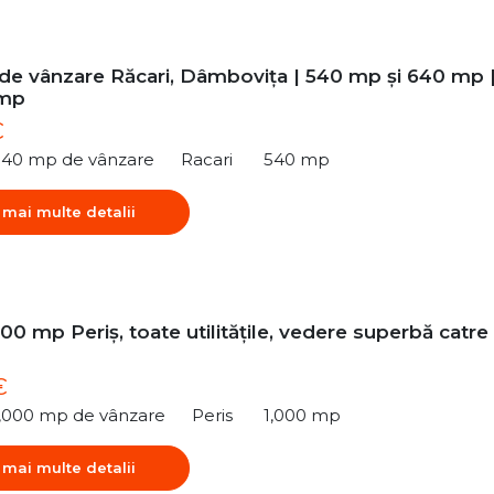
 de vânzare Răcari, Dâmbovița | 540 mp și 640 mp 
/mp
€
540 mp de vânzare
Racari
540 mp
 mai multe detalii
00 mp Periș, toate utilitățile, vedere superbă catre
€
1,000 mp de vânzare
Peris
1,000 mp
 mai multe detalii