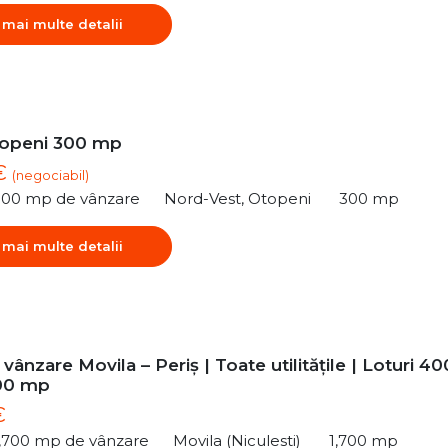
 mai multe detalii
topeni 300 mp
 €
(negociabil)
300 mp de vânzare
Nord-Vest, Otopeni
300 mp
 mai multe detalii
vânzare Movila – Periș | Toate utilitățile | Loturi 40
00 mp
€
1,700 mp de vânzare
Movila (Niculesti)
1,700 mp