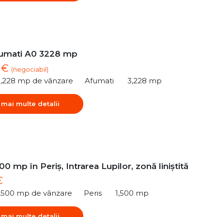
umati A0 3228 mp
2 €
(negociabil)
3,228 mp de vânzare
Afumati
3,228 mp
 mai multe detalii
00 mp în Periș, Intrarea Lupilor, zonă liniștită
€
1,500 mp de vânzare
Peris
1,500 mp
 mai multe detalii