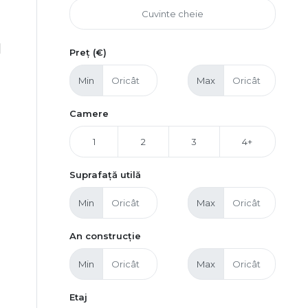
|
Preț (€)
Min
Max
Camere
1
2
3
4+
Suprafață utilă
Min
Max
An construcție
Min
Max
Etaj