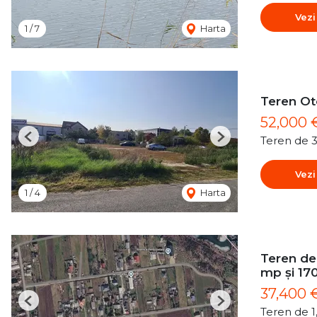
Vezi
1
/
7
Harta
Teren O
52,000
Teren de 
Previous
Next
Vezi
1
/
4
Harta
Teren de 
mp și 17
37,400 
Previous
Next
Teren de 