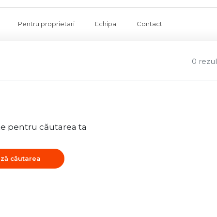
Pentru proprietari
Echipa
Contact
0 rezu
te pentru căutarea ta
ză căutarea