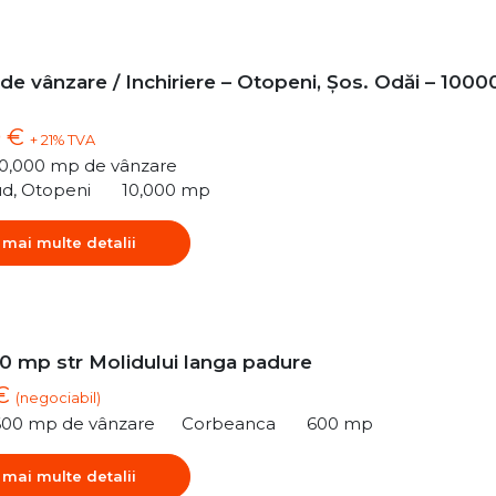
 de vânzare / Inchiriere – Otopeni, Șos. Odăi – 1000
0 €
+ 21% TVA
10,000 mp de vânzare
ud, Otopeni
10,000 mp
 mai multe detalii
0 mp str Molidului langa padure
 €
(negociabil)
600 mp de vânzare
Corbeanca
600 mp
 mai multe detalii