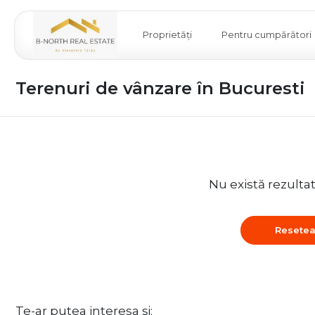
Proprietăți
Pentru cumpărători
Terenuri de vânzare în Bucuresti
Nu există rezulta
Resetea
Te-ar putea interesa și: