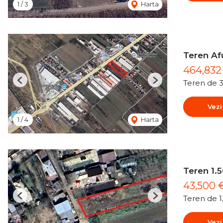
1
/
3
Harta
Teren Af
464,83
Teren de 
Previous
Next
Vezi
1
/
4
Harta
Teren 1.5
43,500 
Teren de 
Previous
Next
Vezi