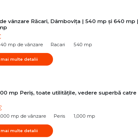
 de vânzare Răcari, Dâmbovița | 540 mp și 640 mp 
/mp
€
540 mp de vânzare
Racari
540 mp
 mai multe detalii
00 mp Periș, toate utilitățile, vedere superbă catre
€
1,000 mp de vânzare
Peris
1,000 mp
 mai multe detalii