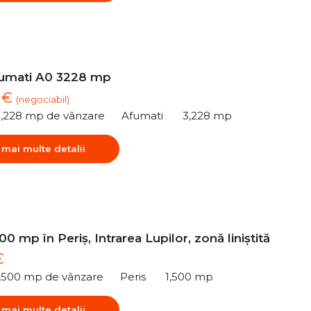
umati A0 3228 mp
2 €
(negociabil)
3,228 mp de vânzare
Afumati
3,228 mp
 mai multe detalii
00 mp în Periș, Intrarea Lupilor, zonă liniștită
€
1,500 mp de vânzare
Peris
1,500 mp
 mai multe detalii