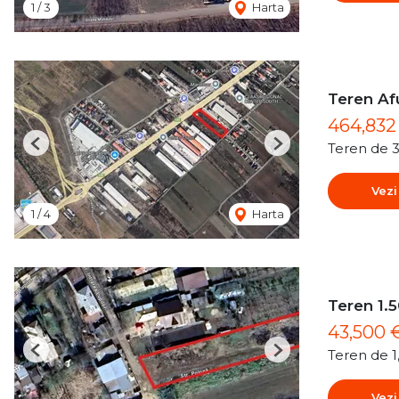
1
/
3
Harta
Teren Af
464,83
Teren de 
Previous
Next
Vezi
1
/
4
Harta
Teren 1.5
43,500 
Teren de 
Previous
Next
Vezi