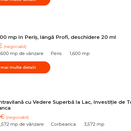
00 mp în Periș, lângă Profi, deschidere 20 ml
 €
(negociabil)
1,600 mp de vânzare
Peris
1,600 mp
 mai multe detalii
ntravilană cu Vedere Superbă la Lac, Investiție de 
anca
 €
(negociabil)
3,572 mp de vânzare
Corbeanca
3,572 mp