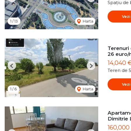
Previous
Next
Spațiu de 
Vezi
1
/
13
Harta
Terenuri
26 euro
14,040 
Previous
Next
Teren de 
Vezi
1
/
6
Harta
Apartame
Dimitrie
160,000