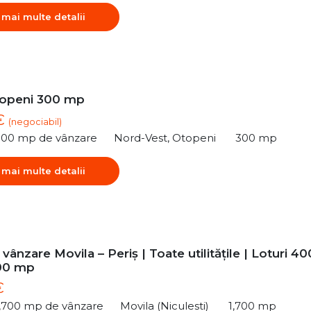
 mai multe detalii
topeni 300 mp
 €
(negociabil)
300 mp de vânzare
Nord-Vest, Otopeni
300 mp
 mai multe detalii
vânzare Movila – Periș | Toate utilitățile | Loturi 40
00 mp
€
1,700 mp de vânzare
Movila (Niculesti)
1,700 mp