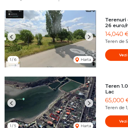
Terenuri
26 euro
14,040 
Previous
Next
Teren de 
Vezi
1
/
6
Harta
Teren 1.0
Lac
65,000 
Previous
Next
Teren de 
Vezi
1
/
5
Harta