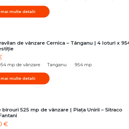
 mai multe detalii
ravilan de vânzare Cernica – Tânganu | 4 loturi x 95
stiție
€
954 mp de vânzare
Tanganu
954 mp
 mai multe detalii
 birouri 525 mp de vânzare | Piața Unirii – Sitraco
Fantani
0 €