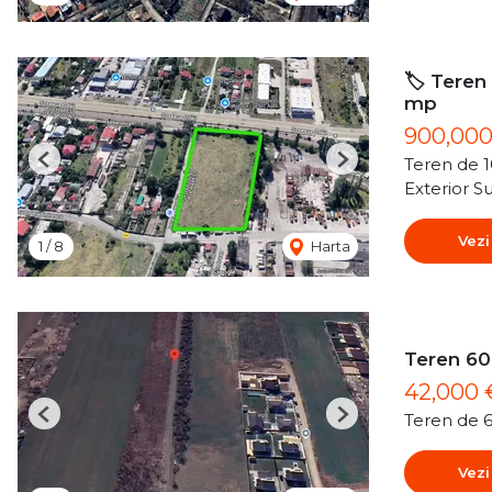
🏷️ Teren
mp
900,00
Teren de 
Previous
Next
Exterior S
Vezi
1
/
8
Harta
Teren 60
42,000
Teren de 
Previous
Next
Vezi