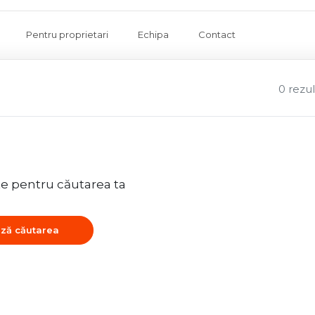
Pentru proprietari
Echipa
Contact
0 rezu
te pentru căutarea ta
ză căutarea