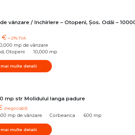
 de vânzare / Inchiriere – Otopeni, Șos. Odăi – 1000
0 €
+ 21% TVA
10,000 mp de vânzare
ud, Otopeni
10,000 mp
 mai multe detalii
0 mp str Molidului langa padure
 €
(negociabil)
600 mp de vânzare
Corbeanca
600 mp
 mai multe detalii