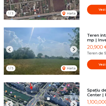
Vezi
1
/
3
Harta
Teren int
mp | Inve
20,900 
Previous
Next
Teren de 
Vezi
1
/
5
Harta
Spațiu de
Center | 
1,100,00