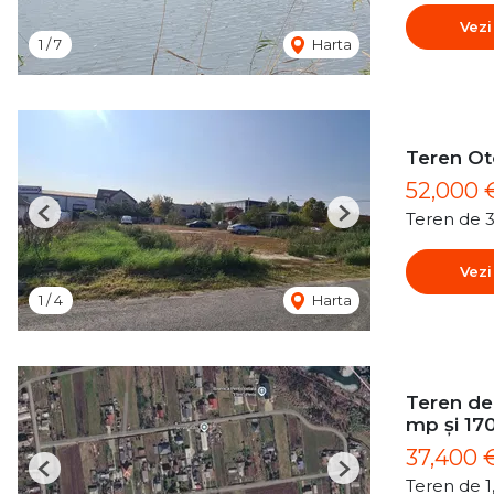
Vezi
1
/
7
Harta
Teren O
52,000
Teren de 
Previous
Next
Vezi
1
/
4
Harta
Teren de 
mp și 17
37,400 
Previous
Next
Teren de 