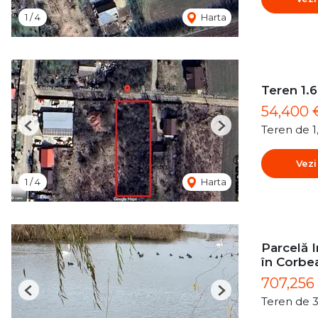
1
/
4
Harta
Teren 1.6
54,400
Teren de 
Previous
Next
Vezi
1
/
4
Harta
Parcelă I
în Corbe
707,256
Previous
Next
Teren de 