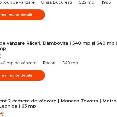
birouri de vânzare
Unirii, Bucuresti
525 mp
1986
 mai multe detalii
 de vânzare Răcari, Dâmbovița | 540 mp și 640 mp 
/mp
€
540 mp de vânzare
Racari
540 mp
 mai multe detalii
nt 2 camere de vânzare | Monaco Towers | Metro
 Leonida | 63 mp
 €