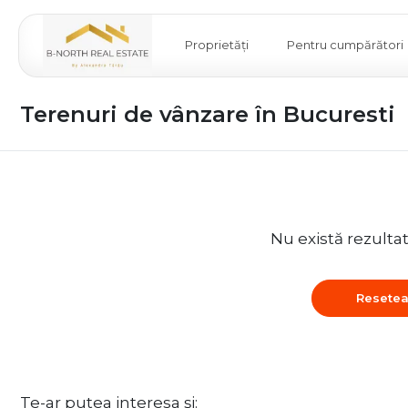
Proprietăți
Pentru cumpărători
Terenuri de vânzare în Bucuresti
Nu există rezulta
Resetea
Te-ar putea interesa și: