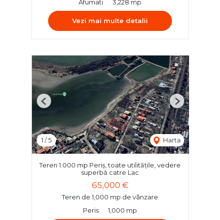
Afumati
3,228 mp
Vezi mai multe detalii
Previous
Next
1
/
5
Harta
Teren 1.000 mp Periș, toate utilitățile, vedere
superbă catre Lac
65,000 €
Teren de 1,000 mp de vânzare
Peris
1,000 mp