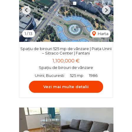
Previous
Next
1
/
13
Harta
Spațiu de birouri 525 mp de vânzare | Piața Unirii
– Sitraco Center | Fantani
1,100,000 €
Spațiu de birouri de vânzare
Unirii, Bucuresti
525 mp
1986
Vezi mai multe detalii