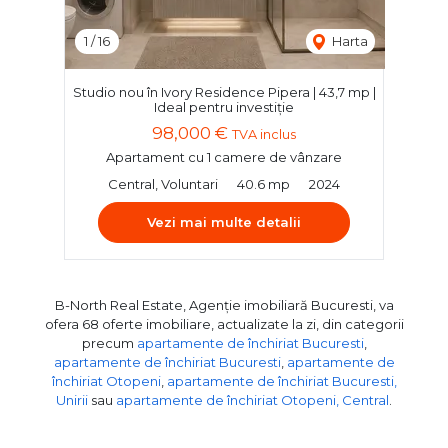
1
/
16
Harta
Studio nou în Ivory Residence Pipera | 43,7 mp |
Ideal pentru investiție
98,000 €
TVA inclus
Apartament cu 1 camere de vânzare
Central, Voluntari
40.6 mp
2024
Vezi mai multe detalii
B-North Real Estate, Agenție imobiliară Bucuresti, va
ofera 68 oferte imobiliare, actualizate la zi, din categorii
precum
apartamente de închiriat Bucuresti
,
apartamente de închiriat Bucuresti
,
apartamente de
închiriat Otopeni
,
apartamente de închiriat Bucuresti,
Unirii
sau
apartamente de închiriat Otopeni, Central
.