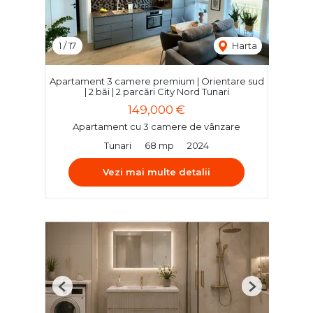
1
/
17
Harta
Apartament 3 camere premium | Orientare sud
| 2 băi | 2 parcări City Nord Tunari
149,000 €
Apartament cu 3 camere de vânzare
Tunari
68 mp
2024
Vezi mai multe detalii
Previous
Next