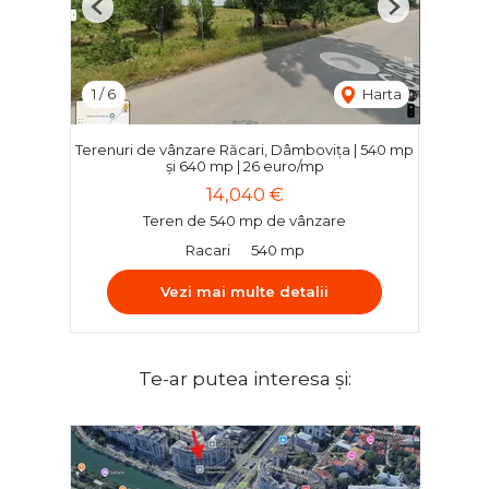
Previous
Next
1
/
6
Harta
Terenuri de vânzare Răcari, Dâmbovița | 540 mp
și 640 mp | 26 euro/mp
14,040 €
Teren de 540 mp de vânzare
Racari
540 mp
Vezi mai multe detalii
Te-ar putea interesa și: