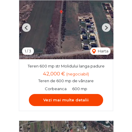
Previous
Next
1
/
3
Harta
Teren 600 mp str Molidului langa padure
42,000 €
(negociabil)
Teren de 600 mp de vânzare
Corbeanca
600 mp
Vezi mai multe detalii