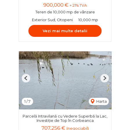
900,000 €
+ 21% TVA
Teren de 10,000 mp de vânzare
Exterior Sud, Otopeni
10,000 mp
Vezi mai multe detalii
Previous
Next
1
/
7
Harta
Parcelă Intravilană cu Vedere Superbă la Lac,
Investiție de Top în Corbeanca
707,256 €
(negociabil)