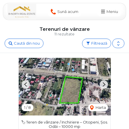
Sună acum
Meniu
Terenuri de vânzare
11 rezultate
Caută din nou
Filtrează
Previous
Next
1
/
8
Harta
🏷️ Teren de vânzare / Inchiriere – Otopeni, Șos.
Odăi – 10000 mp