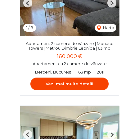
Previous
Next
1
/
8
Harta
Apartament 2 camere de vânzare | Monaco
Towers | Metrou Dimitrie Leonida | 63 mp
160,000 €
Apartament cu 2 camere de vânzare
Berceni, Bucuresti
63 mp
2011
Vezi mai multe detalii
Previous
Next