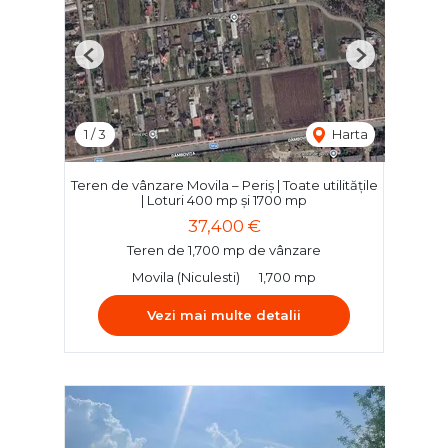
Previous
Next
1
/
3
Harta
Teren de vânzare Movila – Periș | Toate utilitățile
| Loturi 400 mp și 1700 mp
37,400 €
Teren de 1,700 mp de vânzare
Movila (Niculesti)
1,700 mp
Vezi mai multe detalii