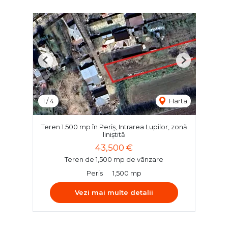
Previous
Next
1
/
4
Harta
Teren 1.500 mp în Periș, Intrarea Lupilor, zonă
liniștită
43,500 €
Teren de 1,500 mp de vânzare
Peris
1,500 mp
Vezi mai multe detalii