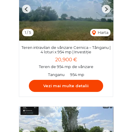
Previous
Next
1
/
5
Harta
Teren intravilan de vânzare Cernica – Tânganu |
4 loturi x 954 mp | Investiție
20,900 €
Teren de 954 mp de vânzare
Tanganu
954 mp
Vezi mai multe detalii