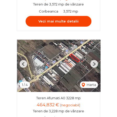
Teren de 3,572 mp de vânzare
Corbeanca
3,572 mp
Vezi mai multe detalii
Previous
Next
1
/
4
Harta
Teren Afumati A0 3228 mp
464,832 €
(negociabil)
Teren de 3,228 mp de vânzare