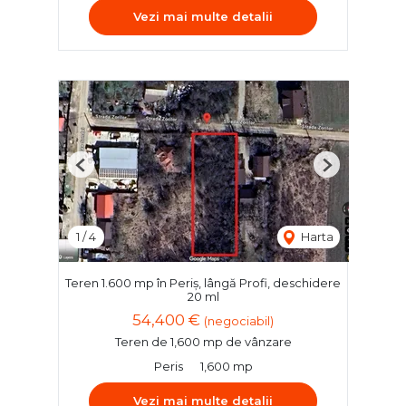
Vezi mai multe detalii
Previous
Next
1
/
4
Harta
Teren 1.600 mp în Periș, lângă Profi, deschidere
20 ml
54,400 €
(negociabil)
Teren de 1,600 mp de vânzare
Peris
1,600 mp
Vezi mai multe detalii