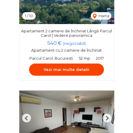
1
/
10
Harta
Apartament 2 camere de închiriat Lângă Parcul
Carol | Vedere panoramica
540 €
(negociabil)
Apartament cu 2 camere de închiriat
Parcul Carol, Bucuresti
52 mp
2017
Vezi mai multe detalii
Previous
Next