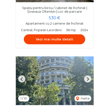
Spațiu pentru birou / cabinet de închiriat |
Șoseaua Olteniței | Loc de parcare
530 €
Apartament cu 2 camere de închiriat
Central, Popesti-Leordeni
56 mp
2024
Vezi mai multe detalii
Previous
Next
1
/
10
Harta