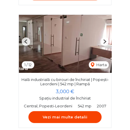
Previous
Next
1
/
12
Harta
Hală industrială cu birouri de închiriat | Popești-
Leordeni | 542 mp | Rampă
3,000 €
Spațiu industrial de închiriat
Central, Popesti-Leordeni
542 mp
2007
Vezi mai multe detalii