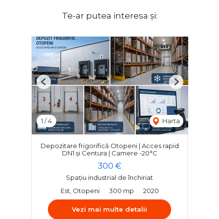
Te-ar putea interesa și:
Previous
Next
1
/
4
Harta
Depozitare frigorifică Otopeni | Acces rapid
DN1 și Centura | Camere -20°C
300 €
Spațiu industrial de închiriat
Est, Otopeni
300 mp
2020
Vezi mai multe detalii