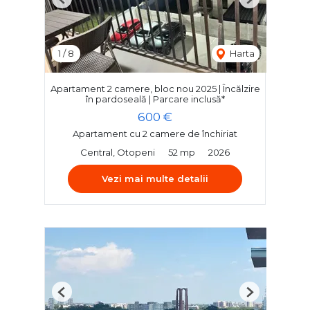
Previous
Next
1
/
8
Harta
Apartament 2 camere, bloc nou 2025 | Încălzire
în pardoseală | Parcare inclusă*
600 €
Apartament cu 2 camere de închiriat
Central, Otopeni
52 mp
2026
Vezi mai multe detalii
Previous
Next