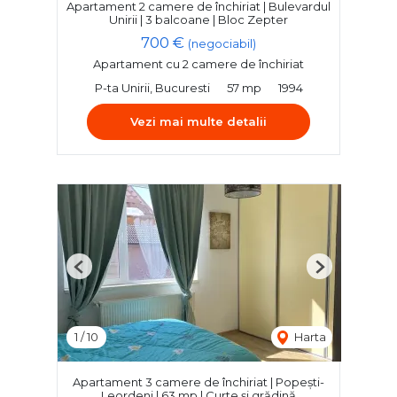
Apartament 2 camere de închiriat | Bulevardul
Unirii | 3 balcoane | Bloc Zepter
700 €
(negociabil)
Apartament cu 2 camere de închiriat
P-ta Unirii, Bucuresti
57 mp
1994
Vezi mai multe detalii
Previous
Next
1
/
10
Harta
Apartament 3 camere de închiriat | Popești-
Leordeni | 63 mp | Curte și grădină