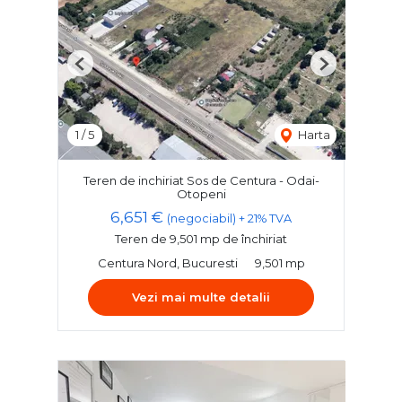
Previous
Next
1
/
5
Harta
Teren de inchiriat Sos de Centura - Odai-
Otopeni
6,651 €
(negociabil) + 21% TVA
Teren de 9,501 mp de închiriat
Centura Nord, Bucuresti
9,501 mp
Vezi mai multe detalii