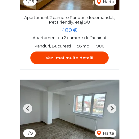
1
/
15
Harta
Apartament 2 camere Panduri, decomandat,
Pet Friendly, etaj 5/8
480 €
Apartament cu 2 camere de închiriat
Panduri, Bucuresti
56 mp
1980
Vezi mai multe detalii
Previous
Next
1
/
9
Harta