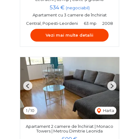
534 €
(negociabil)
Apartament cu 3 camere de închiriat
Central, Popesti-Leordeni
63 mp
2008
Vezi mai multe detalii
Previous
Next
1
/
10
Harta
Apartament 2 camere de închiriat | Monaco
Towers | Metrou Dimitrie Leonida
600 €