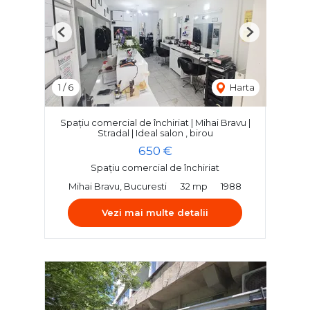
Previous
Next
1
/
6
Harta
Spațiu comercial de închiriat | Mihai Bravu |
Stradal | Ideal salon , birou
650 €
Spațiu comercial de închiriat
Mihai Bravu, Bucuresti
32 mp
1988
Vezi mai multe detalii