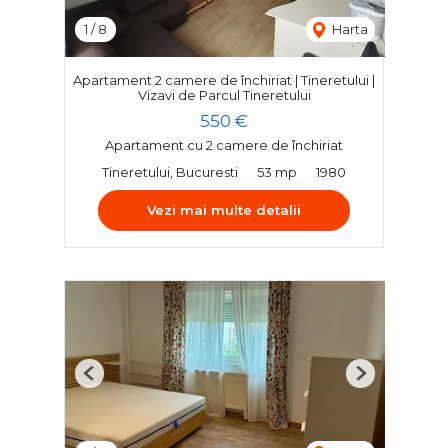
1
/
8
Harta
Apartament 2 camere de închiriat | Tineretului |
Vizavi de Parcul Tineretului
550 €
Apartament cu 2 camere de închiriat
Tineretului, Bucuresti
53 mp
1980
Vezi mai multe detalii
Previous
Next