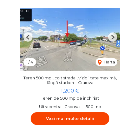
Previous
Next
1
/
4
Harta
Teren 500 mp , colț stradal, vizibilitate maximă,
lângă stadion – Craiova
1,200 €
Teren de 500 mp de închiriat
Ultracentral, Craiova
500 mp
Vezi mai multe detalii