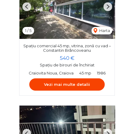
Previous
Next
1
/
5
Harta
Spațiu comercial 45 mp, vitrina, zonă cu vad –
Constantin Brâncoveanu
540 €
Spațiu de birouri de închiriat
Craiovita Noua, Craiova
45 mp
1986
Vezi mai multe detalii