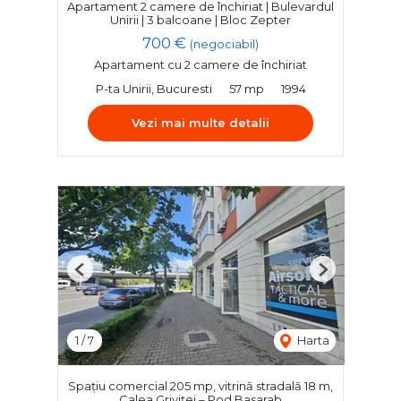
Apartament 2 camere de închiriat | Bulevardul
Unirii | 3 balcoane | Bloc Zepter
700 €
(negociabil)
Apartament cu 2 camere de închiriat
P-ta Unirii, Bucuresti
57 mp
1994
Vezi mai multe detalii
Previous
Next
1
/
7
Harta
Spațiu comercial 205 mp, vitrină stradală 18 m,
Calea Griviței – Pod Basarab