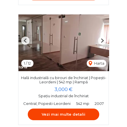
Previous
Next
1
/
12
Harta
Hală industrială cu birouri de închiriat | Popești-
Leordeni | 542 mp | Rampă
3,000 €
Spațiu industrial de închiriat
Central, Popesti-Leordeni
542 mp
2007
Vezi mai multe detalii