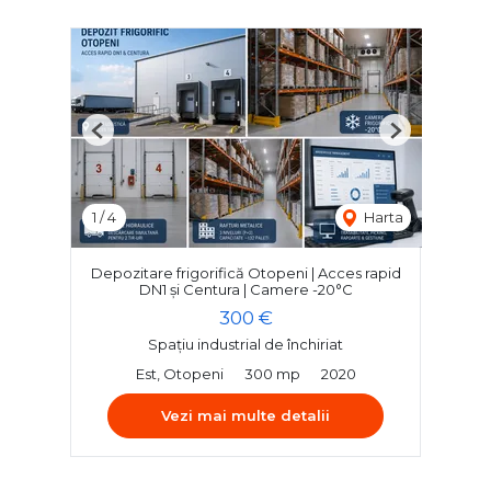
Previous
Next
1
/
4
Harta
Depozitare frigorifică Otopeni | Acces rapid
DN1 și Centura | Camere -20°C
300 €
Spațiu industrial de închiriat
Est, Otopeni
300 mp
2020
Vezi mai multe detalii