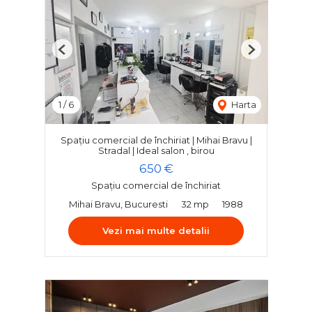
Previous
Next
1
/
6
Harta
Spațiu comercial de închiriat | Mihai Bravu |
Stradal | Ideal salon , birou
650 €
Spațiu comercial de închiriat
Mihai Bravu, Bucuresti
32 mp
1988
Vezi mai multe detalii