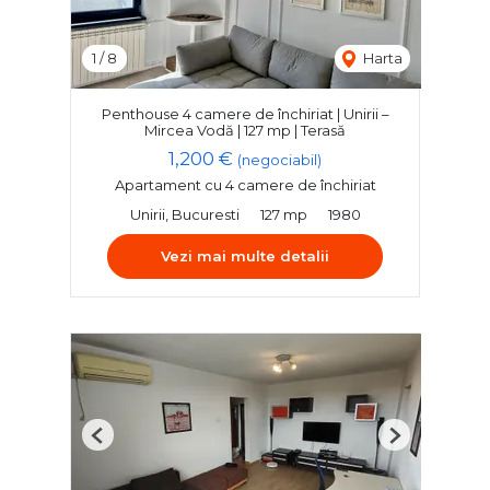
1
/
8
Harta
Penthouse 4 camere de închiriat | Unirii –
Mircea Vodă | 127 mp | Terasă
1,200 €
(negociabil)
Apartament cu 4 camere de închiriat
Unirii, Bucuresti
127 mp
1980
Vezi mai multe detalii
Previous
Next