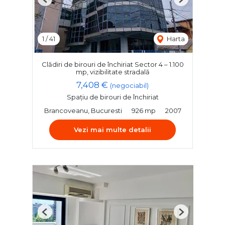
Previous
Next
1
/
41
Harta
Clădiri de birouri de închiriat Sector 4 – 1.100
mp, vizibilitate stradală
7,408 €
(negociabil)
Spațiu de birouri de închiriat
Brancoveanu, Bucuresti
926 mp
2007
Vezi mai multe detalii
Previous
Next