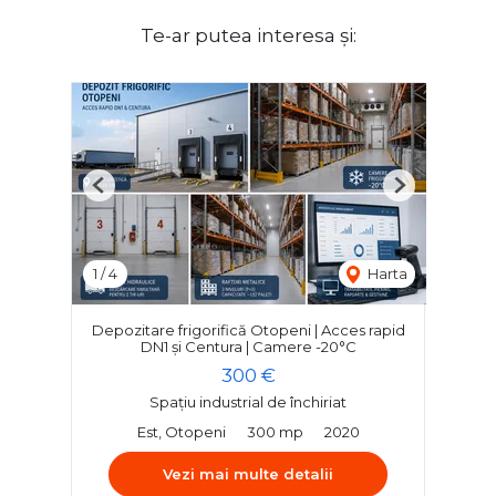
Te-ar putea interesa și:
Previous
Next
1
/
4
Harta
Depozitare frigorifică Otopeni | Acces rapid
DN1 și Centura | Camere -20°C
300 €
Spațiu industrial de închiriat
Est, Otopeni
300 mp
2020
Vezi mai multe detalii