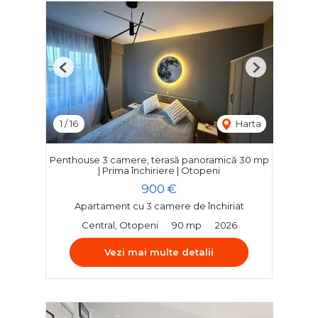
Previous
Next
1
/
16
Harta
Penthouse 3 camere, terasă panoramică 30 mp
| Prima închiriere | Otopeni
900 €
Apartament cu 3 camere de închiriat
Central, Otopeni
90 mp
2026
Vezi mai multe detalii