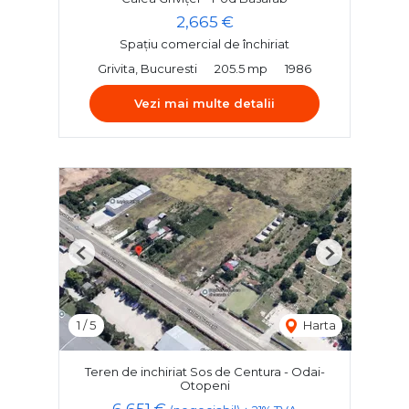
2,665 €
Spațiu comercial de închiriat
Grivita, Bucuresti
205.5 mp
1986
Vezi mai multe detalii
Previous
Next
1
/
5
Harta
Teren de inchiriat Sos de Centura - Odai-
Otopeni
6,651 €