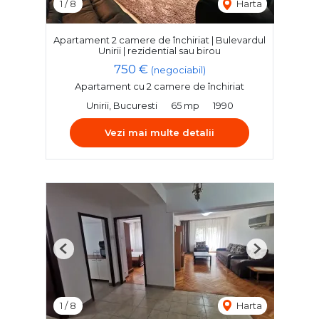
1
/
8
Harta
Apartament 2 camere de închiriat | Bulevardul
Unirii | rezidential sau birou
750 €
(negociabil)
Apartament cu 2 camere de închiriat
Unirii, Bucuresti
65 mp
1990
Vezi mai multe detalii
Previous
Next
1
/
8
Harta