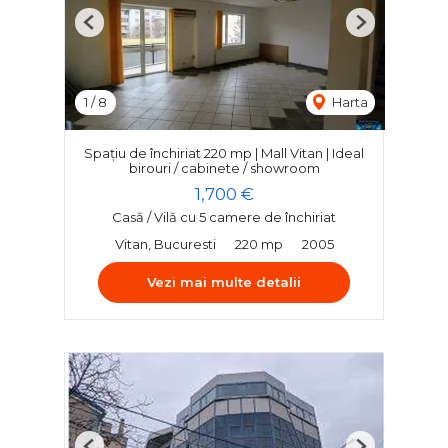
Previous
Next
1
/
8
Harta
Spațiu de închiriat 220 mp | Mall Vitan | Ideal
birouri / cabinete / showroom
1,700 €
Casă / Vilă cu 5 camere de închiriat
Vitan, Bucuresti
220 mp
2005
Vezi mai multe detalii