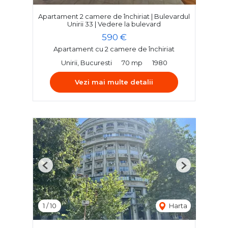
Apartament 2 camere de închiriat | Bulevardul
Unirii 33 | Vedere la bulevard
590 €
Apartament cu 2 camere de închiriat
Unirii, Bucuresti
70 mp
1980
Vezi mai multe detalii
Previous
Next
1
/
10
Harta