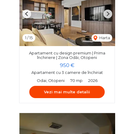
Previous
Next
1
/
15
Harta
Apartament cu design premium | Prima
închiriere | Zona Odăi, Otopeni
950 €
Apartament cu 3 camere de închiriat
Odai, Otopeni
70 mp
2026
Vezi mai multe detalii