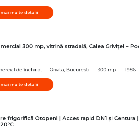
 mai multe detalii
mercial 300 mp, vitrină stradală, Calea Griviței – Po
ercial de închiriat
Grivita, Bucuresti
300 mp
1986
 mai multe detalii
e frigorifică Otopeni | Acces rapid DN1 și Centura |
-20°C