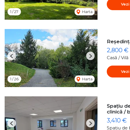
Vezi
1
/
27
Harta
Reședință
2,800 €
Casă / Vil
Previous
Next
Vezi
1
/
26
Harta
Spațiu de
clinică / 
3,410 €
Previous
Next
Spațiu de b