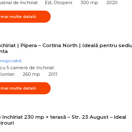
strial de închiriat
Est, Otopeni
300 mp
2020
 mai multe detalii
nchiriat | Pipera – Cortina North | Ideală pentru sedi
nta
(negociabil)
ă cu 5 camere de închiriat
luntari
260 mp
2011
 mai multe detalii
 închiriat 230 mp + terasă – Str. 23 August – ideal
birouri