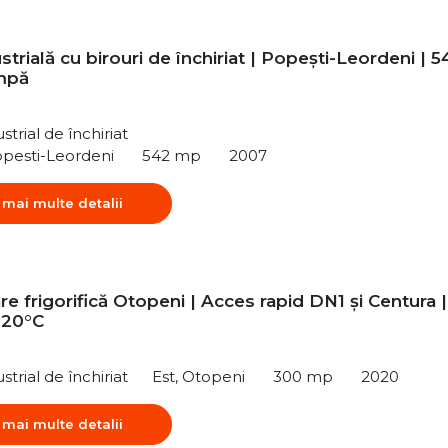
strială cu birouri de închiriat | Popești-Leordeni | 5
mpă
strial de închiriat
opesti-Leordeni
542 mp
2007
 mai multe detalii
e frigorifică Otopeni | Acces rapid DN1 și Centura |
-20°C
strial de închiriat
Est, Otopeni
300 mp
2020
 mai multe detalii