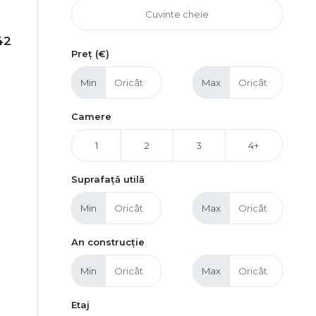
42
Preț (€)
Min
Max
Camere
1
2
3
4+
Suprafață utilă
Min
Max
An construcție
Min
Max
Etaj