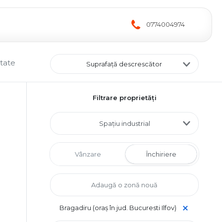
0774004974
ltate
Suprafață descrescător
Filtrare proprietăți
Spațiu industrial
Vânzare
Închiriere
Bragadiru (oraș în jud. Bucuresti Ilfov)