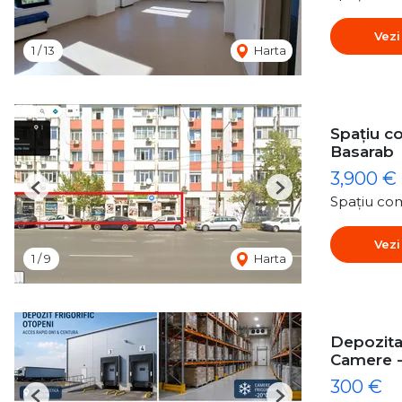
Vezi
1
/
13
Harta
Spațiu co
Basarab
3,900 €
Previous
Next
Spațiu com
Vezi
1
/
9
Harta
Depozitar
Camere 
300 €