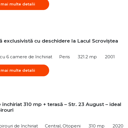
 mai multe detalii
 exclusivistă cu deschidere la Lacul Scroviștea
ă cu 6 camere de închiriat
Peris
321.2 mp
2001
 mai multe detalii
 închiriat 310 mp + terasă – Str. 23 August – ideal
birouri
irouri de închiriat
Central, Otopeni
310 mp
2020