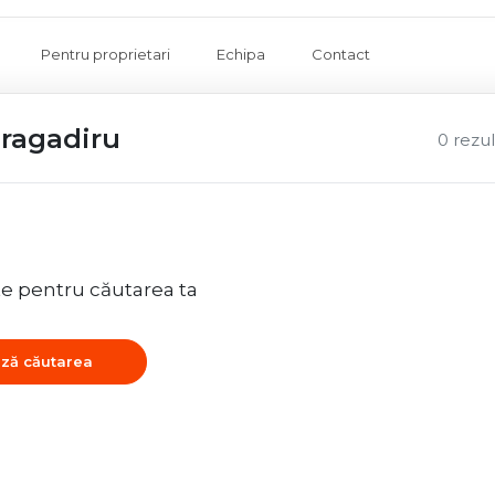
Pentru proprietari
Echipa
Contact
Bragadiru
0 rezu
te pentru căutarea ta
ză căutarea