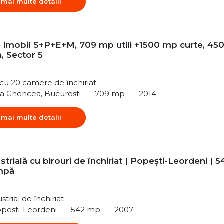
 mai multe detalii
re imobil S+P+E+M, 709 mp utili +1500 mp curte, 45
, Sector 5
ă cu 20 camere de închiriat
ea Ghencea, Bucuresti
709 mp
2014
 mai multe detalii
strială cu birouri de închiriat | Popești-Leordeni | 5
mpă
strial de închiriat
opesti-Leordeni
542 mp
2007