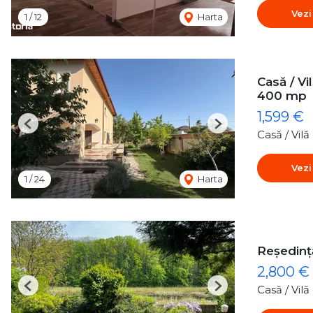
Vezi
1
/
12
Harta
Casă / Vi
400 mp
1,599 €
Previous
Next
Casă / Vil
Vezi
1
/
24
Harta
Reședință
2,800 €
Casă / Vil
Previous
Next