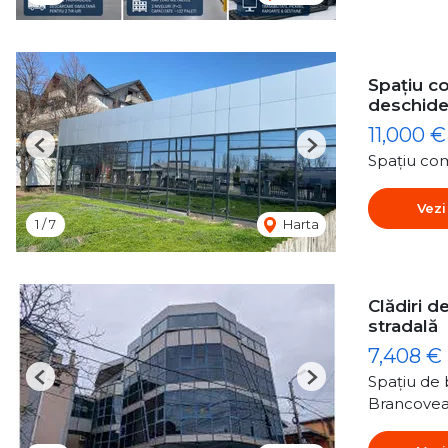
Spațiu co
deschide
11,000 €
Previous
Next
Spațiu com
Vezi
1
/
7
Harta
Clădiri de
stradală
7,408 €
Spațiu de b
Previous
Next
Brancovea