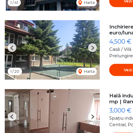
Vezi
1
/
41
Harta
Inchirie
euro/luna
4,500 €
Casă / Vil
Previous
Next
Prelungir
Vezi
1
/
20
Harta
Hală indu
mp | Ra
3,000 €
Spațiu indu
Previous
Next
Central, P