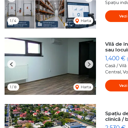
Previous
Next
Spațiu indu
Vezi
1
/
4
Harta
Vilă de î
sau locui
1,400 €
Casă / Vil
Previous
Next
Central, Vo
Vezi
1
/
8
Harta
Spațiu de
clinică / 
2,530 €