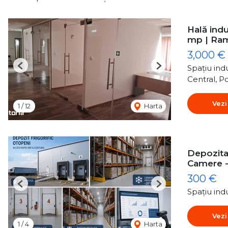
Hală indu
mp | Ra
3,000 €
Spațiu indu
Previous
Next
Central, P
Vezi
1
/
12
Harta
Depozitar
Camere 
300 €
Previous
Next
Spațiu indu
Vezi
1
/
4
Harta