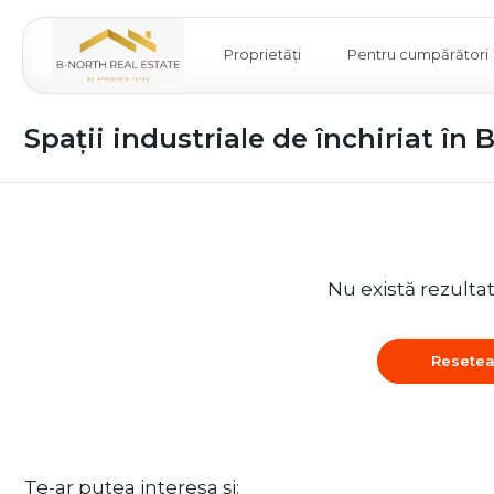
Proprietăți
Pentru cumpărători
Spații industriale de închiriat în 
Nu există rezulta
Resetea
Te-ar putea interesa și: