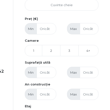
Preț (€)
Min
Max
Camere
1
2
3
4+
Suprafață utilă
42
Min
Max
An construcție
Min
Max
Etaj