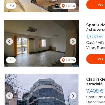
Vezi
1
/
15
Harta
Spațiu de
/ showr
1,700 €
Casă / Vil
Previous
Next
Vitan, Buc
Vezi
1
/
8
Harta
Clădiri de
stradală
7,408 €
Spațiu de b
Previous
Next
Brancovea