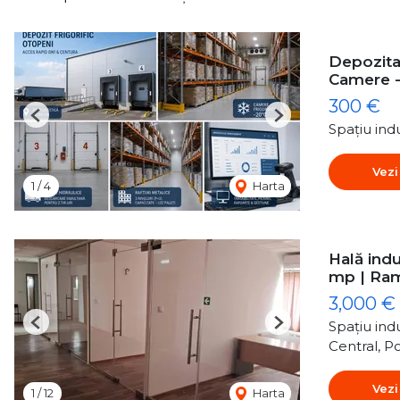
Depozitar
Camere 
300 €
Previous
Next
Spațiu indu
Vezi
1
/
4
Harta
Hală indu
mp | Ra
3,000 €
Spațiu indu
Previous
Next
Central, P
Vezi
1
/
12
Harta