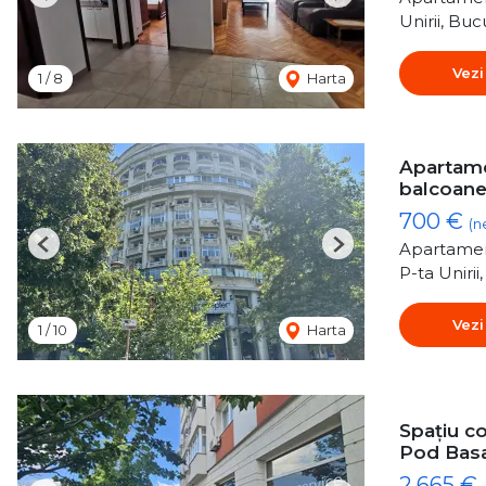
Previous
Next
Unirii, Buc
Vezi
1
/
8
Harta
Apartamen
balcoane
700 €
(n
Apartamen
Previous
Next
P-ta Unirii
Vezi
1
/
10
Harta
Spațiu co
Pod Bas
2,665 €