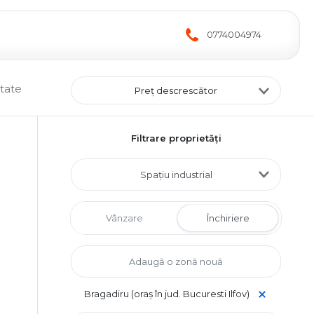
0774004974
ltate
Preț descrescător
Filtrare proprietăți
Spațiu industrial
Vânzare
Închiriere
Bragadiru (oraș în jud. Bucuresti Ilfov)