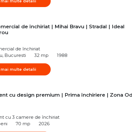
 mai multe detalii
mercial de închiriat | Mihai Bravu | Stradal | Ideal
irou
ercial de închiriat
u, Bucuresti
32 mp
1988
 mai multe detalii
nt cu design premium | Prima închiriere | Zona Od
t cu 3 camere de închiriat
peni
70 mp
2026