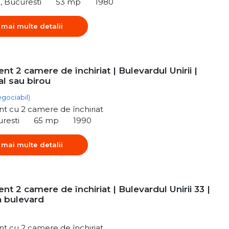
i, Bucuresti
53 mp
1980
 mai multe detalii
t 2 camere de închiriat | Bulevardul Unirii |
al sau birou
egociabil)
t cu 2 camere de închiriat
uresti
65 mp
1990
 mai multe detalii
t 2 camere de închiriat | Bulevardul Unirii 33 |
a bulevard
t cu 2 camere de închiriat