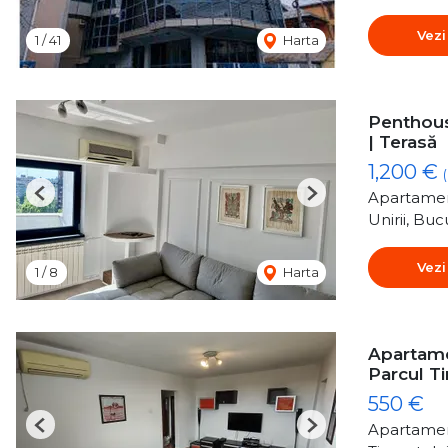
Vezi
1
/
41
Harta
Penthouse
| Terasă
1,200 €
Apartamen
Previous
Next
Unirii, Buc
Vezi
1
/
8
Harta
Apartamen
Parcul Ti
550 €
Apartamen
Previous
Next