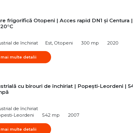
e frigorifică Otopeni | Acces rapid DN1 și Centura |
-20°C
strial de închiriat
Est, Otopeni
300 mp
2020
 mai multe detalii
strială cu birouri de închiriat | Popești-Leordeni | 5
mpă
strial de închiriat
opesti-Leordeni
542 mp
2007
 mai multe detalii