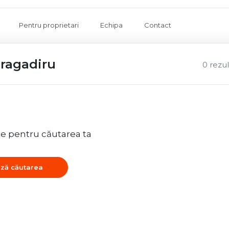
Pentru proprietari
Echipa
Contact
Bragadiru
0 rezu
te pentru căutarea ta
ză căutarea