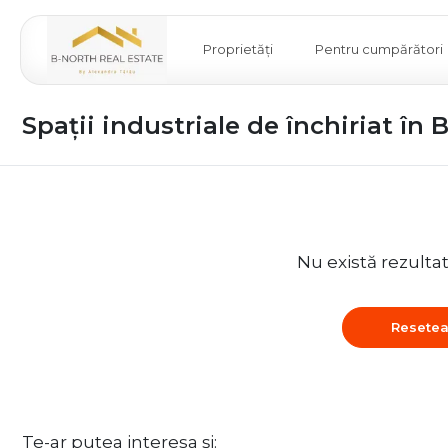
Proprietăți
Pentru cumpărători
Spații industriale de închiriat în 
Nu există rezulta
Resetea
Te-ar putea interesa și: