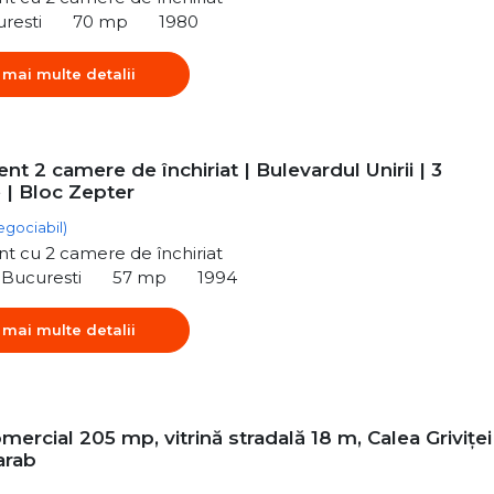
uresti
70 mp
1980
 mai multe detalii
t 2 camere de închiriat | Bulevardul Unirii | 3
 | Bloc Zepter
egociabil)
t cu 2 camere de închiriat
, Bucuresti
57 mp
1994
 mai multe detalii
mercial 205 mp, vitrină stradală 18 m, Calea Griviței
arab