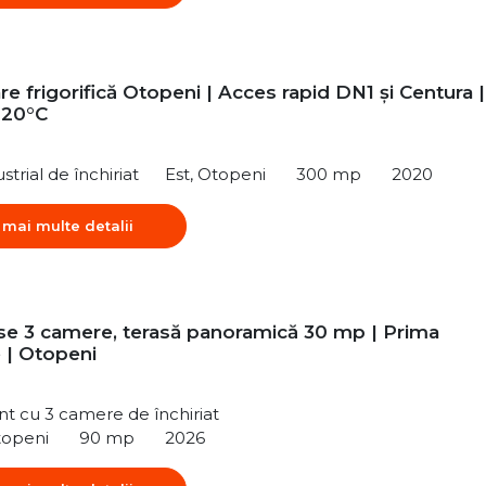
e frigorifică Otopeni | Acces rapid DN1 și Centura |
-20°C
strial de închiriat
Est, Otopeni
300 mp
2020
 mai multe detalii
e 3 camere, terasă panoramică 30 mp | Prima
e | Otopeni
t cu 3 camere de închiriat
topeni
90 mp
2026