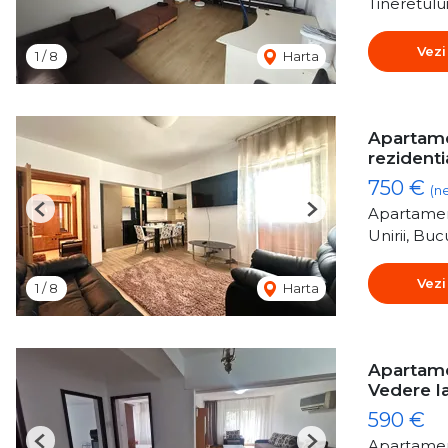
Tineretulu
Vezi
1
/
8
Harta
Apartamen
rezidenti
750 €
(n
Apartamen
Previous
Next
Unirii, Buc
Vezi
1
/
8
Harta
Apartamen
Vedere l
590 €
Apartamen