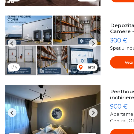
Depozitar
Camere 
300 €
Previous
Next
Spațiu indu
Vezi
1
/
4
Harta
Penthous
închirier
900 €
Apartamen
Previous
Next
Central, O