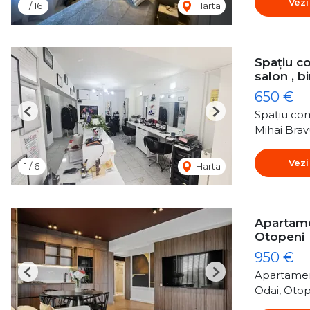
Vezi
1
/
16
Harta
Spațiu co
salon , b
650 €
Spațiu com
Previous
Next
Mihai Brav
Vezi
1
/
6
Harta
Apartame
Otopeni
950 €
Apartamen
Previous
Next
Odai, Oto