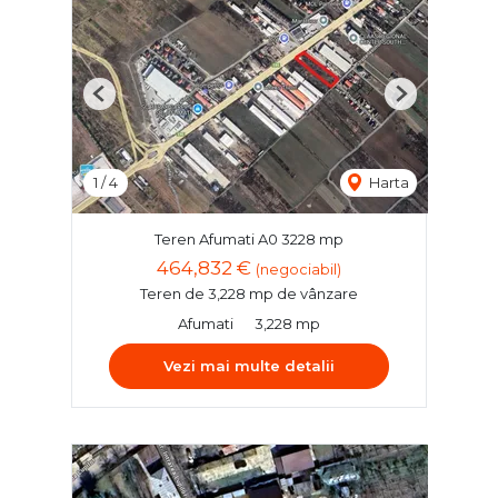
Previous
Next
1
/
4
Harta
Teren Afumati A0 3228 mp
464,832 €
(negociabil)
Teren de 3,228 mp de vânzare
Afumati
3,228 mp
Vezi mai multe detalii