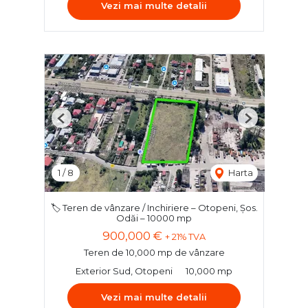
Vezi mai multe detalii
Previous
Next
1
/
8
Harta
🏷️ Teren de vânzare / Inchiriere – Otopeni, Șos.
Odăi – 10000 mp
900,000 €
+ 21% TVA
Teren de 10,000 mp de vânzare
Exterior Sud, Otopeni
10,000 mp
Vezi mai multe detalii