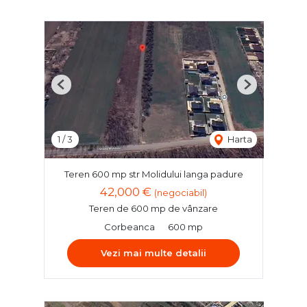
Previous
Next
1
/
3
Harta
Teren 600 mp str Molidului langa padure
42,000 €
(negociabil)
Teren de 600 mp de vânzare
Corbeanca
600 mp
Vezi mai multe detalii