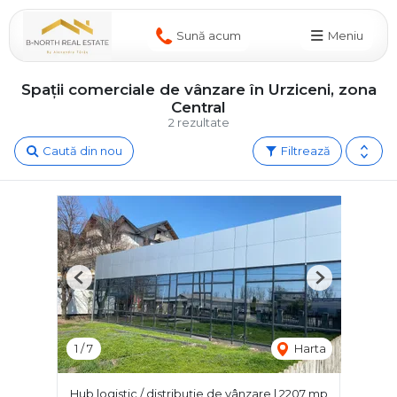
Sună acum
Meniu
Spații comerciale de vânzare în Urziceni, zona
Central
2 rezultate
Caută din nou
Filtrează
Previous
Next
1
/
7
Harta
Hub logistic / distribuție de vânzare | 2207 mp