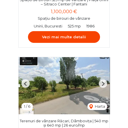
– Sitraco Center | Fantani
1,100,000 €
Spațiu de birouri de vânzare
Unirii, Bucuresti
525 mp
1986
Vezi mai multe detalii
Previous
Next
1
/
6
Harta
Terenuri de vânzare Răcari, Dâmbovița | 540 mp
și 640 mp | 26 euro/mp