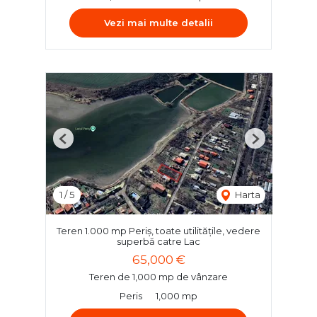
Vezi mai multe detalii
Previous
Next
1
/
5
Harta
Teren 1.000 mp Periș, toate utilitățile, vedere
superbă catre Lac
65,000 €
Teren de 1,000 mp de vânzare
Peris
1,000 mp