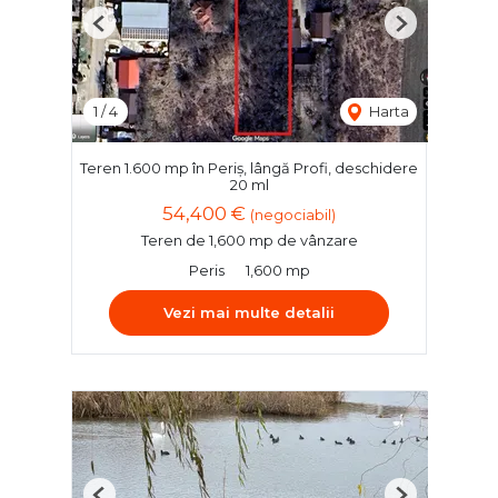
Previous
Next
1
/
4
Harta
Teren 1.600 mp în Periș, lângă Profi, deschidere
20 ml
54,400 €
(negociabil)
Teren de 1,600 mp de vânzare
Peris
1,600 mp
Vezi mai multe detalii