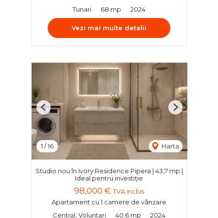
Tunari
68 mp
2024
Vezi mai multe detalii
Previous
Next
1
/
16
Harta
Studio nou în Ivory Residence Pipera | 43,7 mp |
Ideal pentru investiție
98,000 €
TVA inclus
Apartament cu 1 camere de vânzare
Central, Voluntari
40.6 mp
2024