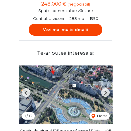
248,000 €
(negociabil)
Spațiu comercial de vânzare
Central, Urziceni
288 mp
1990
Vezi mai multe detalii
Te-ar putea interesa și:
Previous
Next
1
/
13
Harta
Spațiu de birouri 525 mp de vânzare | Piața Unirii