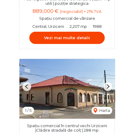
utili | poziție strategica
889,000 €
(negociabil) + 21% TVA
Spațiu comercial de vânzare
Central, Urziceni
2,207 mp
1988
Vezi mai multe detalii
Previous
Next
1
/
5
Harta
Spațiu comercial în centrul vechi Urziceni
|Clădire stradală de colț | 288 mp