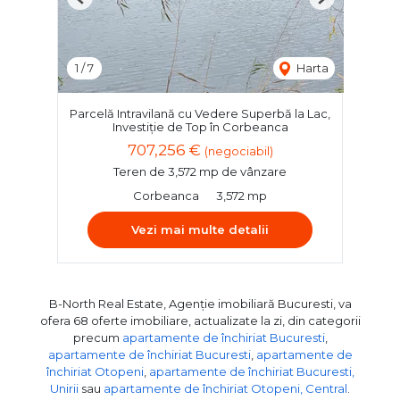
Previous
Next
1
/
7
Harta
Parcelă Intravilană cu Vedere Superbă la Lac,
Investiție de Top în Corbeanca
707,256 €
(negociabil)
Teren de 3,572 mp de vânzare
Corbeanca
3,572 mp
Vezi mai multe detalii
B-North Real Estate, Agenție imobiliară Bucuresti, va
ofera 68 oferte imobiliare, actualizate la zi, din categorii
precum
apartamente de închiriat Bucuresti
,
apartamente de închiriat Bucuresti
,
apartamente de
închiriat Otopeni
,
apartamente de închiriat Bucuresti,
Unirii
sau
apartamente de închiriat Otopeni, Central
.