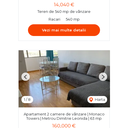
14,040 €
Teren de 540 mp de vânzare
Racari
540 mp
Vezi mai multe detalii
Previous
Next
1
/
8
Harta
Apartament 2 camere de vânzare | Monaco
Towers | Metrou Dimitrie Leonida | 63 mp
160,000 €