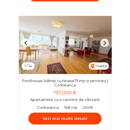
Previous
Next
1
/
14
Harta
Penthouse 148mp cu terase75 mp și șemineu |
Corbeanca
197,000 €
Apartament cu 4 camere de vânzare
Corbeanca
148 mp
2008
Vezi mai multe detalii