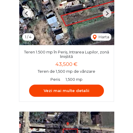
Previous
Next
1
/
4
Harta
Teren 1.500 mp în Periș, Intrarea Lupilor, zonă
liniștită
43,500 €
Teren de 1,500 mp de vânzare
Peris
1,500 mp
Vezi mai multe detalii