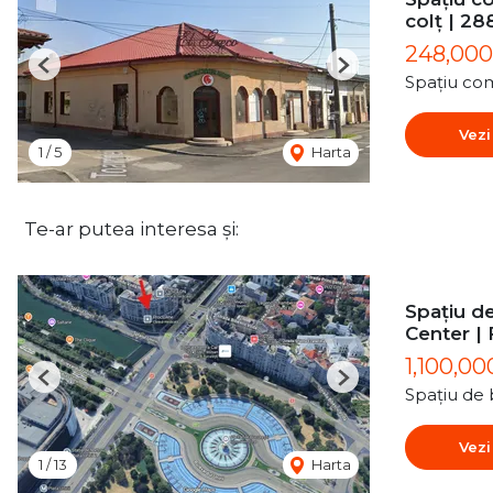
colț | 2
248,00
Previous
Next
Spațiu com
Vezi
1
/
5
Harta
Te-ar putea interesa și:
Spațiu de
Center | 
1,100,00
Previous
Next
Spațiu de 
Vezi
1
/
13
Harta