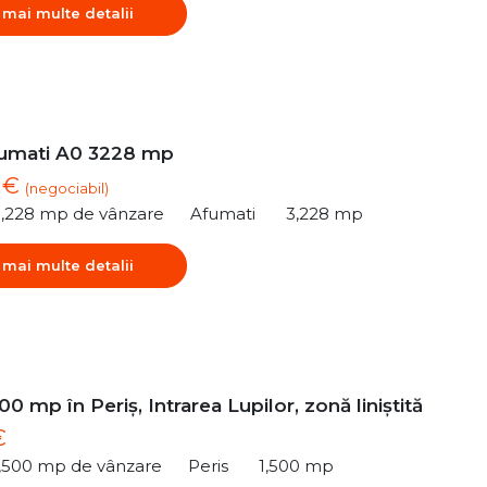
 mai multe detalii
umati A0 3228 mp
2 €
(negociabil)
3,228 mp de vânzare
Afumati
3,228 mp
 mai multe detalii
00 mp în Periș, Intrarea Lupilor, zonă liniștită
€
1,500 mp de vânzare
Peris
1,500 mp