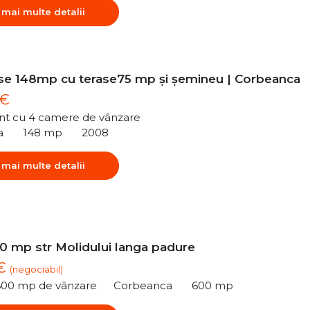
 mai multe detalii
e 148mp cu terase75 mp și șemineu | Corbeanca
 €
t cu 4 camere de vânzare
a
148 mp
2008
 mai multe detalii
0 mp str Molidului langa padure
 €
(negociabil)
600 mp de vânzare
Corbeanca
600 mp