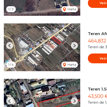
Vezi
1
/
3
Harta
Teren Af
464,83
Teren de 
Previous
Next
Vezi
1
/
4
Harta
Teren 1.5
43,500 
Teren de 
Previous
Next