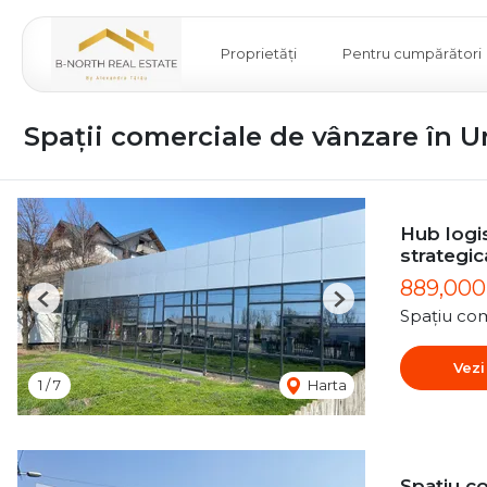
Proprietăți
Pentru cumpărători
Spații comerciale de vânzare în U
Hub logis
strategic
889,00
Previous
Next
Spațiu com
Vezi
1
/
7
Harta
Spațiu co