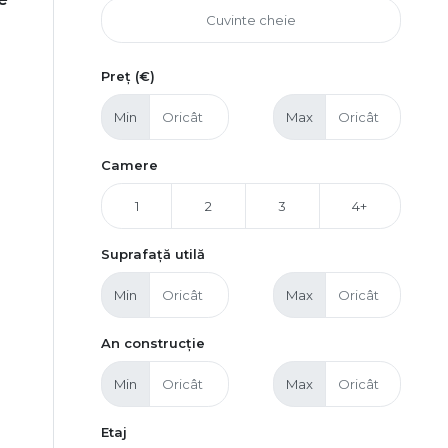
Preț (€)
Min
Max
Camere
1
2
3
4+
Suprafață utilă
Min
Max
An construcție
Min
Max
Etaj