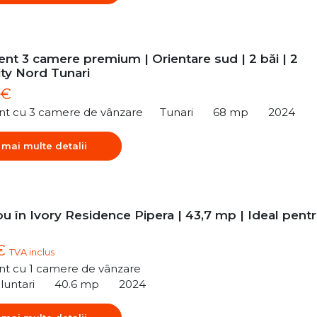
nt 3 camere premium | Orientare sud | 2 băi | 2
ity Nord Tunari
 €
t cu 3 camere de vânzare
Tunari
68 mp
2024
 mai multe detalii
u în Ivory Residence Pipera | 43,7 mp | Ideal pent
 €
TVA inclus
t cu 1 camere de vânzare
luntari
40.6 mp
2024