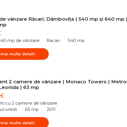
 de vânzare Răcari, Dâmbovița | 540 mp și 640 mp 
/mp
€
540 mp de vânzare
Racari
540 mp
 mai multe detalii
nt 2 camere de vânzare | Monaco Towers | Metro
 Leonida | 63 mp
 €
t cu 2 camere de vânzare
ucuresti
63 mp
2011
 mai multe detalii