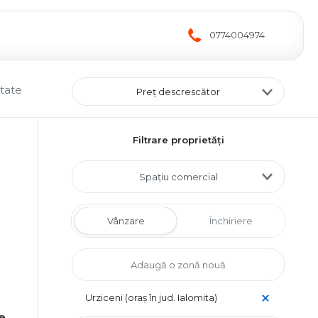
0774004974
ltate
Preț descrescător
Filtrare proprietăți
Spațiu comercial
Vânzare
Închiriere
Urziceni (oraș în jud. Ialomita)
e