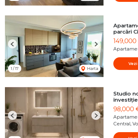
Apartame
parcări C
149,000
Previous
Next
Apartamen
Vezi
1
/
17
Harta
Studio no
investiție
98,000
Apartamen
Previous
Next
Central, Vo