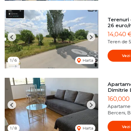
Terenuri
26 euro
14,040 
Previous
Next
Teren de 
Vezi
1
/
6
Harta
Apartame
Dimitrie
160,000
Apartamen
Previous
Next
Berceni, B
Vezi
1
/
8
Harta