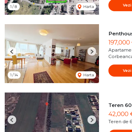
Vezi
1
/
8
Harta
Penthous
197,000
Apartamen
Previous
Next
Corbeanc
Vezi
1
/
14
Harta
Teren 60
42,000
Teren de 
Previous
Next