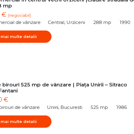
88 mp
0 €
(negociabil)
ercial de vânzare
Central, Urziceni
288 mp
1990
 mai multe detalii
 birouri 525 mp de vânzare | Piața Unirii – Sitraco
Fantani
0 €
birouri de vânzare
Unirii, Bucuresti
525 mp
1986
 mai multe detalii