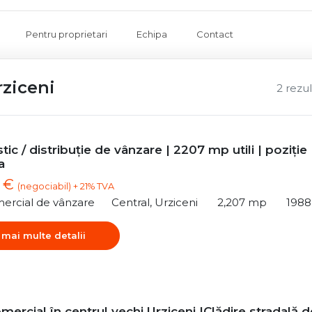
Pentru proprietari
Echipa
Contact
rziceni
2 rezu
tic / distribuție de vânzare | 2207 mp utili | poziție
a
0 €
(negociabil) + 21% TVA
ercial de vânzare
Central, Urziceni
2,207 mp
1988
 mai multe detalii
mercial în centrul vechi Urziceni |Clădire stradală d