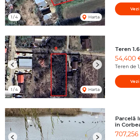
Vezi
1
/
4
Harta
Teren 1.6
54,400
Teren de 
Previous
Next
Vezi
1
/
4
Harta
Parcelă I
în Corbe
707,256
Previous
Next