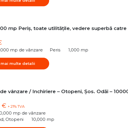
 mai multe detalii
00 mp Periș, toate utilitățile, vedere superbă catre
€
1,000 mp de vânzare
Peris
1,000 mp
 mai multe detalii
 de vânzare / Inchiriere – Otopeni, Șos. Odăi – 1000
0 €
+ 21% TVA
10,000 mp de vânzare
ud, Otopeni
10,000 mp