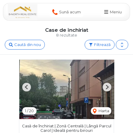
Sună acum
Meniu
Case de închiriat
8 rezultate
Caută din nou
Filtrează
Previous
Next
1
/
20
Harta
Casă de închiriat | Zonă Centrală | Lângă Parcul
Carol | Ideală pentru birouri