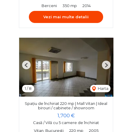
Berceni
350 mp
2014
Vezi mai multe detalii
Previous
Next
1
/
8
Harta
Spațiu de închiriat 220 mp | Mall Vitan | Ideal
birouri / cabinete / showroom
1,700 €
Casă / Vilă cu 5 camere de închiriat
Vitan, Bucuresti
220 mp
2005