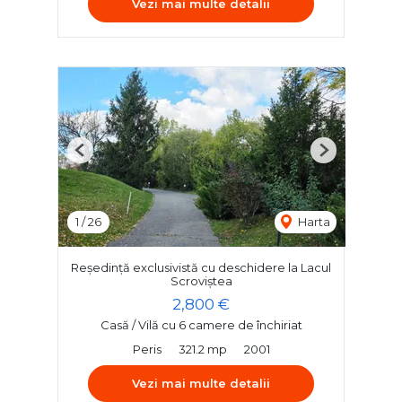
Vezi mai multe detalii
Previous
Next
1
/
26
Harta
Reședință exclusivistă cu deschidere la Lacul
Scroviștea
2,800 €
Casă / Vilă cu 6 camere de închiriat
Peris
321.2 mp
2001
Vezi mai multe detalii