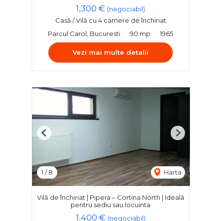
1,300 €
(negociabil)
Casă / Vilă cu 4 camere de închiriat
Parcul Carol, Bucuresti
90 mp
1965
Vezi mai multe detalii
Previous
Next
1
/
8
Harta
Vilă de închiriat | Pipera – Cortina North | Ideală
pentru sediu sau locuinta
1,400 €
(negociabil)