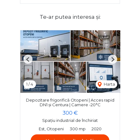
Te-ar putea interesa și:
Previous
Next
1
/
4
Harta
Depozitare frigorifică Otopeni | Acces rapid
DN1 și Centura | Camere -20°C
300 €
Spațiu industrial de închiriat
Est, Otopeni
300 mp
2020