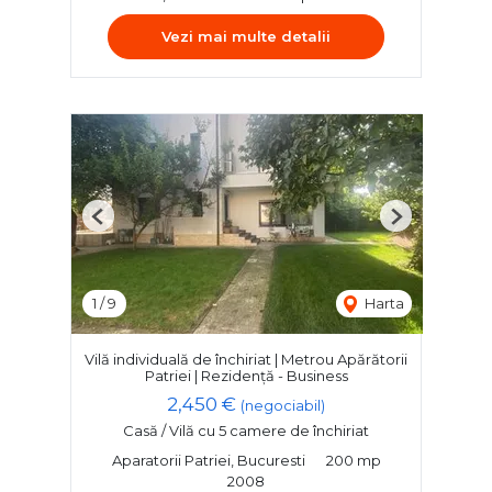
Vezi mai multe detalii
Previous
Next
1
/
9
Harta
Vilă individuală de închiriat | Metrou Apărătorii
Patriei | Rezidență - Business
2,450 €
(negociabil)
Casă / Vilă cu 5 camere de închiriat
Aparatorii Patriei, Bucuresti
200 mp
2008