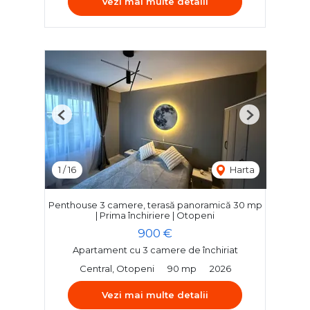
Vezi mai multe detalii
Previous
Next
1
/
16
Harta
Penthouse 3 camere, terasă panoramică 30 mp
| Prima închiriere | Otopeni
900 €
Apartament cu 3 camere de închiriat
Central, Otopeni
90 mp
2026
Vezi mai multe detalii