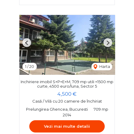
Previous
Next
1
/
20
Harta
Inchiriere imobil S+P+E+M, 709 mp utili +1500 mp
curte, 4500 euro/luna, Sector 5
4,500 €
Casă / Vilă cu 20 camere de închiriat
Prelungirea Ghencea, Bucuresti
709 mp
2014
Vezi mai multe detalii