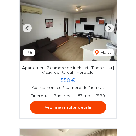
Previous
Next
1
/
8
Harta
Apartament 2 camere de închiriat | Tineretului |
Vizavi de Parcul Tineretului
550 €
Apartament cu 2 camere de închiriat
Tineretului, Bucuresti
53 mp
1980
Vezi mai multe detalii