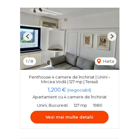
Previous
Next
1
/
8
Harta
Penthouse 4 camere de închiriat | Unirii –
Mircea Vodă | 127 mp | Terasă
1,200 €
(negociabil)
Apartament cu 4 camere de închiriat
Unirii, Bucuresti
127 mp
1980
Vezi mai multe detalii