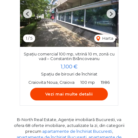
Previous
Next
1
/
5
Harta
Spațiu comercial 100 mp, vitrină 10 m, zonă cu
vad – Constantin Brâncoveanu
1,100 €
Spațiu de birouri de închiriat
Craiovita Noua, Craiova
100 mp
1986
Vezi mai multe detalii
B-North Real Estate, Agenție imobiliară Bucuresti, va
ofera 68 oferte imobiliare, actualizate la zi, din categorii
precum
apartamente de închiriat Bucuresti
,
apartamente de închiriat Bucuresti
,
apartamente de