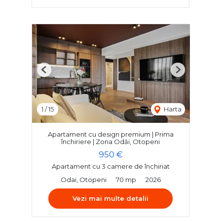
Previous
Next
1
/
15
Harta
Apartament cu design premium | Prima
închiriere | Zona Odăi, Otopeni
950 €
Apartament cu 3 camere de închiriat
Odai, Otopeni
70 mp
2026
Vezi mai multe detalii