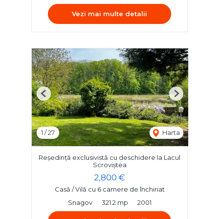
Vezi mai multe detalii
Previous
Next
1
/
27
Harta
Reședință exclusivistă cu deschidere la Lacul
Scroviștea
2,800 €
Casă / Vilă cu 6 camere de închiriat
Snagov
321.2 mp
2001