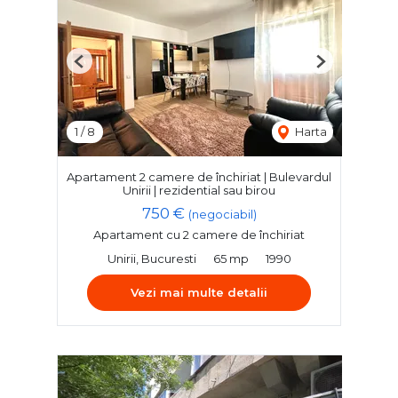
Previous
Next
1
/
8
Harta
Apartament 2 camere de închiriat | Bulevardul
Unirii | rezidential sau birou
750 €
(negociabil)
Apartament cu 2 camere de închiriat
Unirii, Bucuresti
65 mp
1990
Vezi mai multe detalii