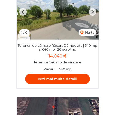
Previous
Next
1
/
6
Harta
Terenuri de vânzare Răcari, Dâmbovița | 540 mp
și 640 mp | 26 euro/mp
14,040 €
Teren de 540 mp de vânzare
Racari
540 mp
Vezi mai multe detalii