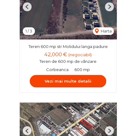
Previous
Next
1
/
3
Harta
Teren 600 mp str Molidului langa padure
42,000 €
(negociabil)
Teren de 600 mp de vânzare
Corbeanca
600 mp
Vezi mai multe detalii
Previous
Next