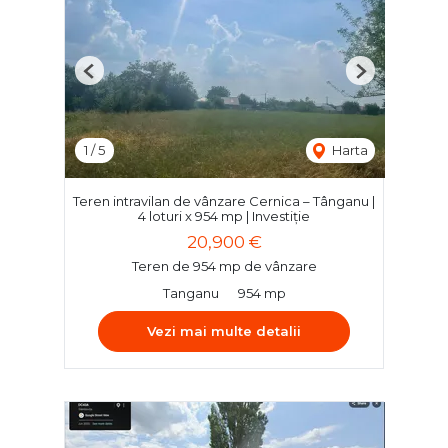
Previous
Next
1
/
5
Harta
Teren intravilan de vânzare Cernica – Tânganu |
4 loturi x 954 mp | Investiție
20,900 €
Teren de 954 mp de vânzare
Tanganu
954 mp
Vezi mai multe detalii