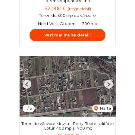
Teren Otopeni 300 mp
52,000 €
(negociabil)
Teren de 300 mp de vânzare
Nord-Vest, Otopeni
300 mp
Vezi mai multe detalii
Previous
Next
1
/
3
Harta
Teren de vânzare Movila – Periș | Toate utilitățile
| Loturi 400 mp și 1700 mp