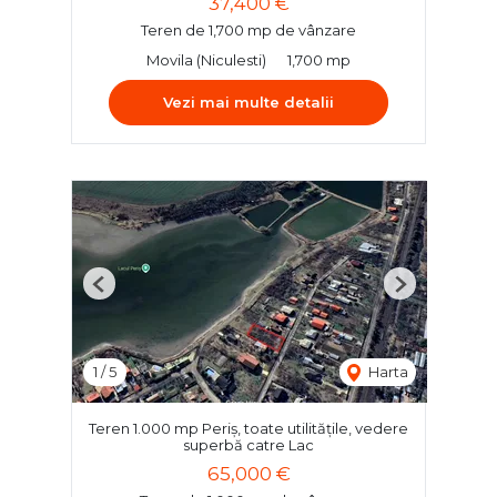
37,400 €
Teren de 1,700 mp de vânzare
Movila (Niculesti)
1,700 mp
Vezi mai multe detalii
Previous
Next
1
/
5
Harta
Teren 1.000 mp Periș, toate utilitățile, vedere
superbă catre Lac
65,000 €