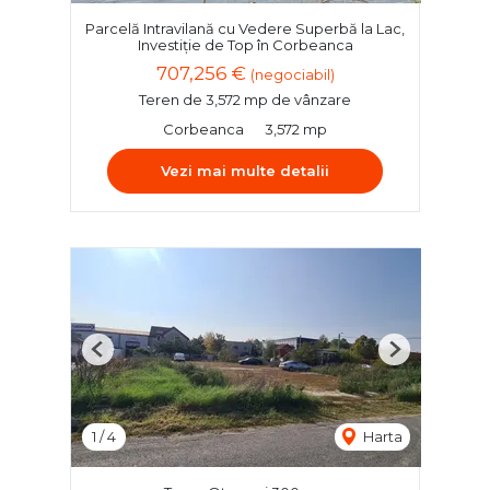
Parcelă Intravilană cu Vedere Superbă la Lac,
Investiție de Top în Corbeanca
707,256 €
(negociabil)
Teren de 3,572 mp de vânzare
Corbeanca
3,572 mp
Vezi mai multe detalii
Previous
Next
1
/
4
Harta