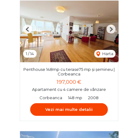
Previous
Next
1
/
14
Harta
Penthouse 148mp cu terase75 mp și șemineu |
Corbeanca
197,000 €
Apartament cu 4 camere de vânzare
Corbeanca
148 mp
2008
Vezi mai multe detalii