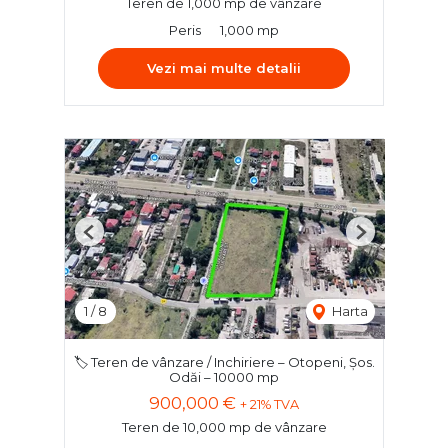
Teren de 1,000 mp de vânzare
Peris
1,000 mp
Vezi mai multe detalii
Previous
Next
1
/
8
Harta
🏷️ Teren de vânzare / Inchiriere – Otopeni, Șos.
Odăi – 10000 mp
900,000 €
+ 21% TVA
Teren de 10,000 mp de vânzare