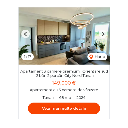
Previous
Next
1
/
17
Harta
Apartament 3 camere premium | Orientare sud
| 2 băi | 2 parcări City Nord Tunari
149,000 €
Apartament cu 3 camere de vânzare
Tunari
68 mp
2024
Vezi mai multe detalii