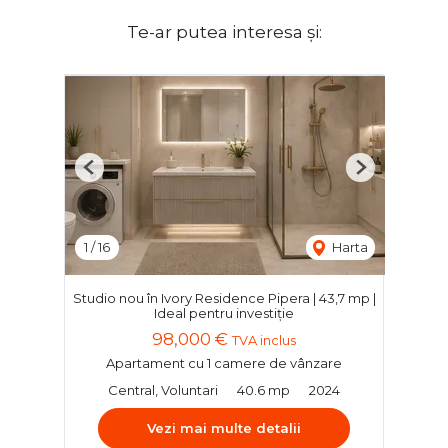
Te-ar putea interesa și:
Previous
Next
1
/
16
Harta
Studio nou în Ivory Residence Pipera | 43,7 mp |
Ideal pentru investiție
98,000 €
TVA inclus
Apartament cu 1 camere de vânzare
Central, Voluntari
40.6 mp
2024
Vezi mai multe detalii