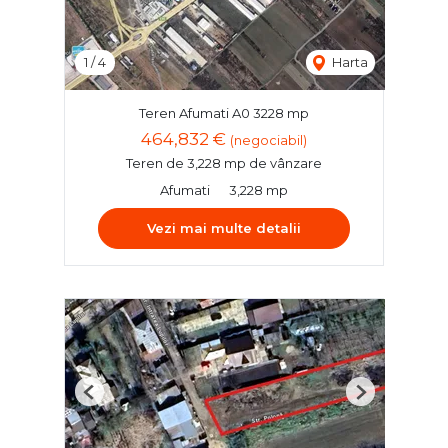
1
/
4
Harta
Teren Afumati A0 3228 mp
464,832 €
(negociabil)
Teren de 3,228 mp de vânzare
Afumati
3,228 mp
Vezi mai multe detalii
Previous
Next