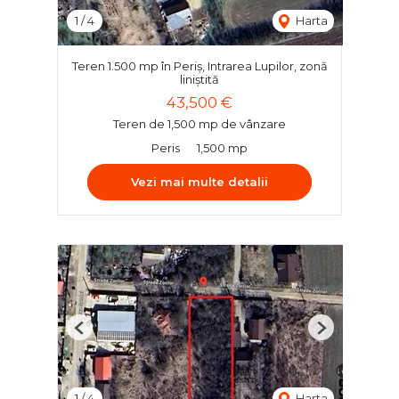
1
/
4
Harta
Teren 1.500 mp în Periș, Intrarea Lupilor, zonă
liniștită
43,500 €
Teren de 1,500 mp de vânzare
Peris
1,500 mp
Vezi mai multe detalii
Previous
Next
1
/
4
Harta