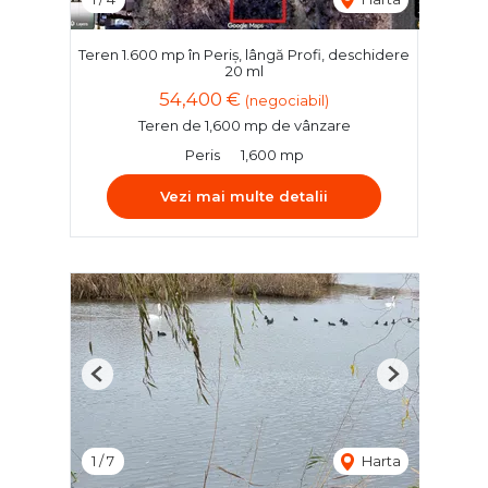
Teren 1.600 mp în Periș, lângă Profi, deschidere
20 ml
54,400 €
(negociabil)
Teren de 1,600 mp de vânzare
Peris
1,600 mp
Vezi mai multe detalii
Previous
Next
1
/
7
Harta