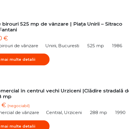
 birouri 525 mp de vânzare | Piața Unirii – Sitraco
Fantani
0 €
birouri de vânzare
Unirii, Bucuresti
525 mp
1986
 mai multe detalii
mercial în centrul vechi Urziceni |Clădire stradală d
88 mp
0 €
(negociabil)
ercial de vânzare
Central, Urziceni
288 mp
1990
 mai multe detalii