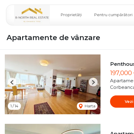
Proprietăți
Pentru cumpărători
Apartamente de vânzare
Penthous
197,000
Apartamen
Previous
Next
Corbeanc
Vezi
1
/
14
Harta
Apartame