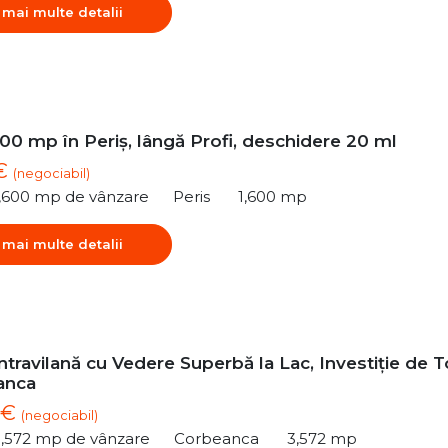
 mai multe detalii
00 mp în Periș, lângă Profi, deschidere 20 ml
 €
(negociabil)
1,600 mp de vânzare
Peris
1,600 mp
 mai multe detalii
ntravilană cu Vedere Superbă la Lac, Investiție de 
anca
 €
(negociabil)
3,572 mp de vânzare
Corbeanca
3,572 mp