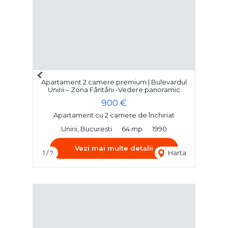
Previous
Apartament 2 camere premium | Bulevardul
Next
Unirii – Zona Fântâni -Vedere panoramic
900 €
Apartament cu 2 camere de închiriat
Unirii, Bucuresti
64 mp
1990
Vezi mai multe detalii
1 / ?
Harta