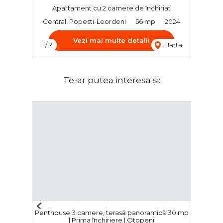
Apartament cu 2 camere de închiriat
Central, Popesti-Leordeni
56 mp
2024
Vezi mai multe detalii
1 / ?
Harta
Te-ar putea interesa și:
Previous
Penthouse 3 camere, terasă panoramică 30 mp
Next
| Prima închiriere | Otopeni