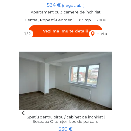
534 €
(negociabil)
Apartament cu 3 camere de închiriat
Central, Popesti-Leordeni
63 mp
2008
Vezi mai multe detalii
1 / ?
Harta
Previous
Spațiu pentru birou / cabinet de închiriat |
Next
Șoseaua Olteniței | Loc de parcare
530 €