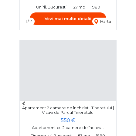
Unirii, Bucuresti
127 mp
1980
Vezi mai multe detalii
1 / ?
Harta
Previous
Apartament 2 camere de închiriat | Tineretului |
Next
Vizavi de Parcul Tineretului
550 €
Apartament cu 2 camere de închiriat
Tineretului, Bucuresti
53 mp
1980