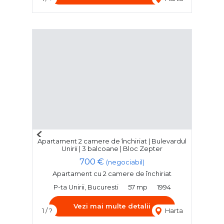
Previous
Apartament 2 camere de închiriat | Bulevardul
Next
Unirii | 3 balcoane | Bloc Zepter
700 €
(negociabil)
Apartament cu 2 camere de închiriat
P-ta Unirii, Bucuresti
57 mp
1994
Vezi mai multe detalii
1 / ?
Harta