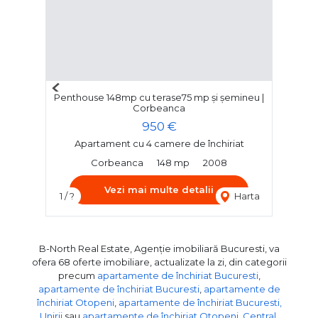
Previous
Penthouse 148mp cu terase75 mp și șemineu |
Next
Corbeanca
950 €
Apartament cu 4 camere de închiriat
Corbeanca
148 mp
2008
Vezi mai multe detalii
1 / ?
Harta
B-North Real Estate, Agenție imobiliară Bucuresti, va
ofera 68 oferte imobiliare, actualizate la zi, din categorii
precum
apartamente de închiriat Bucuresti
,
apartamente de închiriat Bucuresti
,
apartamente de
închiriat Otopeni
,
apartamente de închiriat Bucuresti,
Unirii
sau
apartamente de închiriat Otopeni, Central
.