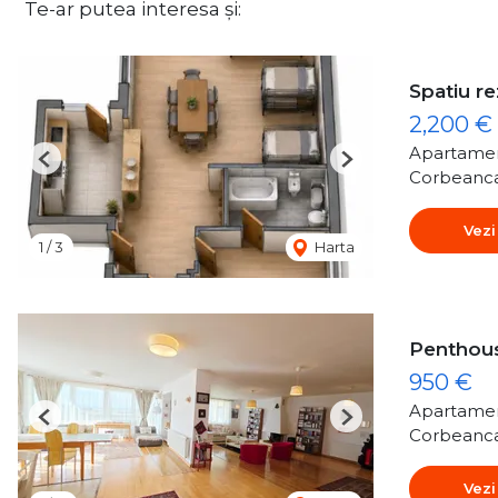
Te-ar putea interesa și:
Spatiu r
2,200 €
Apartamen
Previous
Next
Corbeanc
Vezi
1
/
3
Harta
Penthous
950 €
Apartamen
Previous
Next
Corbeanc
Vezi