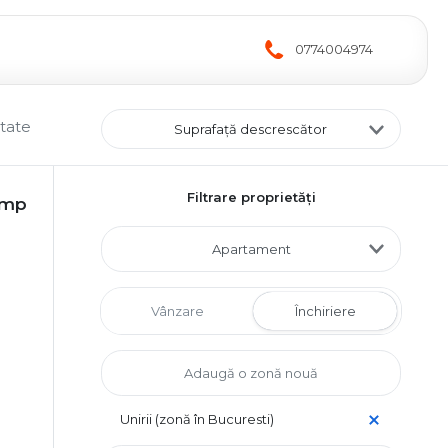
0774004974
ltate
Suprafață descrescător
Filtrare proprietăți
7 mp
Apartament
Vânzare
Închiriere
Unirii (zonă în Bucuresti)