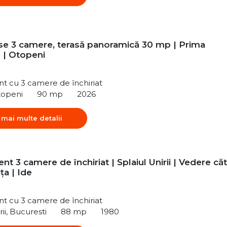
e 3 camere, terasă panoramică 30 mp | Prima
e | Otopeni
t cu 3 camere de închiriat
topeni
90 mp
2026
 mai multe detalii
t 3 camere de închiriat | Splaiul Unirii | Vedere că
a | Ide
t cu 3 camere de închiriat
rii, Bucuresti
88 mp
1980