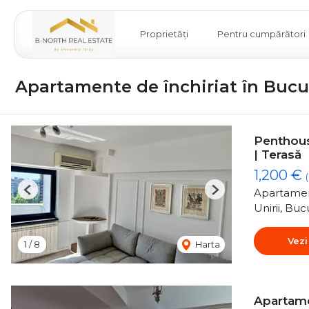
Proprietăți
Pentru cumpărători
Apartamente de închiriat în Bucur
Penthouse
| Terasă
1,200 €
Apartamen
Previous
Next
Unirii, Buc
Vezi
1
/
8
Harta
Apartamen