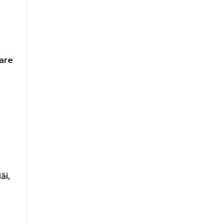
are
ăi,