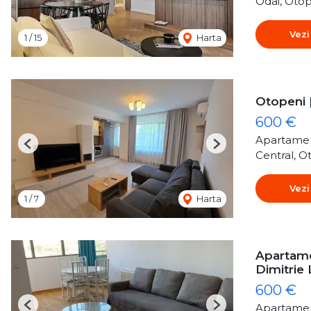
Odai, Oto
Vezi
1
/
15
Harta
Otopeni 
600 €
Apartamen
Previous
Next
Central, O
Vezi
1
/
7
Harta
Apartame
Dimitrie
600 €
Apartamen
Previous
Next