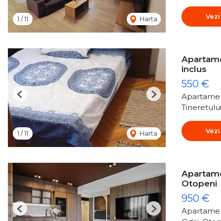
Vezi
1
/
11
Harta
Apartamen
inclus
550 €
Apartamen
Previous
Next
Tineretulu
Vezi
1
/
11
Harta
Apartame
Otopeni
950 €
Apartamen
Previous
Next