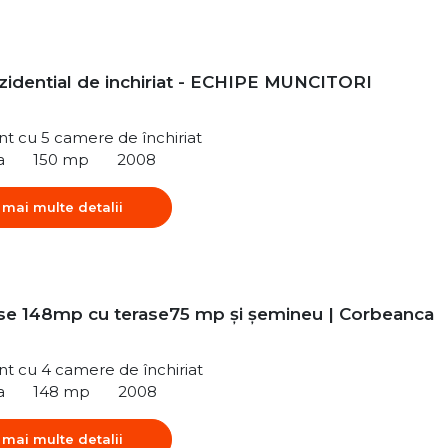
ezidential de inchiriat - ECHIPE MUNCITORI
t cu 5 camere de închiriat
a
150 mp
2008
 mai multe detalii
e 148mp cu terase75 mp și șemineu | Corbeanca
t cu 4 camere de închiriat
a
148 mp
2008
 mai multe detalii