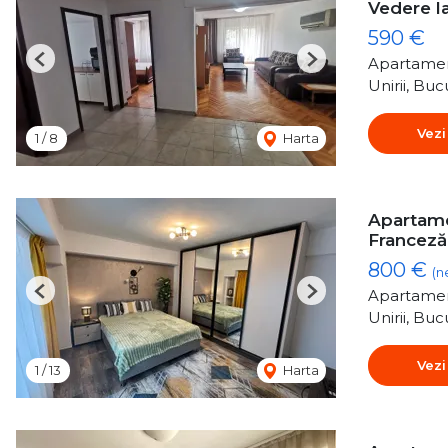
Vedere l
590 €
Apartamen
Previous
Next
Unirii, Buc
Vezi
1
/
8
Harta
Apartamen
Franceză
800 €
(n
Apartamen
Previous
Next
Unirii, Buc
Vezi
1
/
13
Harta