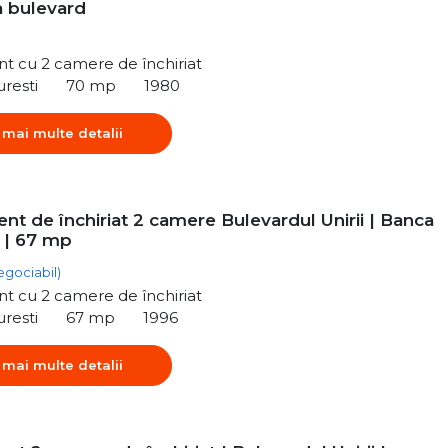
a bulevard
t cu 2 camere de închiriat
uresti
70 mp
1980
 mai multe detalii
t de închiriat 2 camere Bulevardul Unirii | Banca
 | 67 mp
egociabil)
t cu 2 camere de închiriat
uresti
67 mp
1996
 mai multe detalii