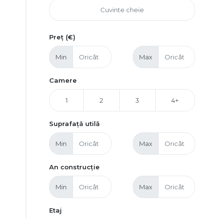
Preț (€)
Min
Max
Camere
1
2
3
4+
Suprafață utilă
Min
Max
An construcție
Min
Max
Etaj