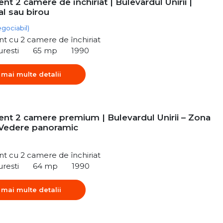
t 2 camere de închiriat | Bulevardul Unirii |
al sau birou
egociabil)
t cu 2 camere de închiriat
uresti
65 mp
1990
 mai multe detalii
nt 2 camere premium | Bulevardul Unirii – Zona
-Vedere panoramic
t cu 2 camere de închiriat
uresti
64 mp
1990
 mai multe detalii