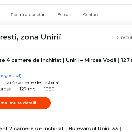
Pentru proprietari
Echipa
Contact
esti, zona Unirii
5 rezu
 4 camere de închiriat | Unirii – Mircea Vodă | 12
(negociabil)
t cu 4 camere de închiriat
uresti
127 mp
1980
 mai multe detalii
t 2 camere de închiriat | Bulevardul Unirii 33 |