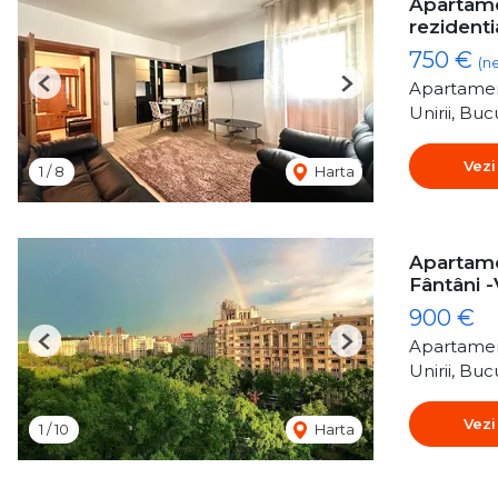
Apartamen
rezidenti
750 €
(n
Apartamen
Previous
Next
Unirii, Buc
Vezi
1
/
8
Harta
Apartame
Fântâni 
900 €
Apartamen
Previous
Next
Unirii, Buc
Vezi
1
/
10
Harta