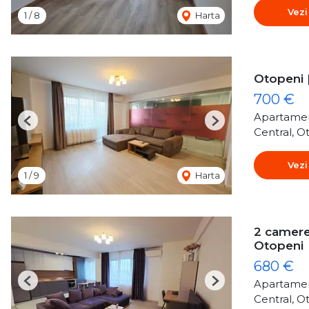
Vezi
1
/
8
Harta
Otopeni 
700 €
Apartamen
Previous
Next
Central, O
Vezi
1
/
9
Harta
2 camere
Otopeni
680 €
Apartamen
Previous
Next
Central, O