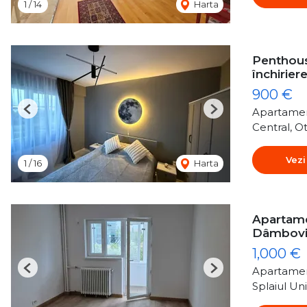
1
/
14
Harta
Penthous
închirier
900 €
Apartamen
Previous
Next
Central, O
Vezi
1
/
16
Harta
Apartamen
Dâmboviț
1,000 €
Apartamen
Previous
Next
Splaiul Uni