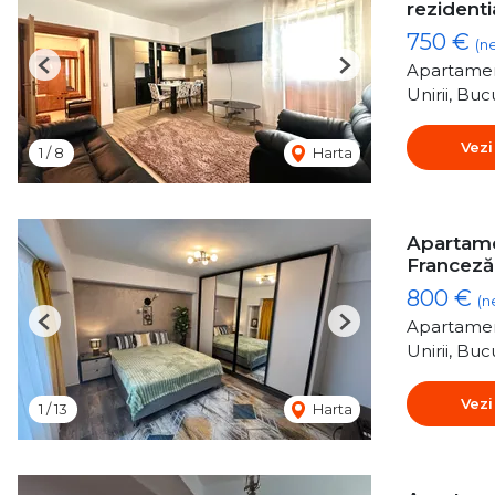
rezidenti
750 €
(n
Apartamen
Previous
Next
Unirii, Buc
Vezi
1
/
8
Harta
Apartamen
Franceză
800 €
(n
Apartamen
Previous
Next
Unirii, Buc
Vezi
1
/
13
Harta