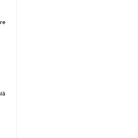
re
lă