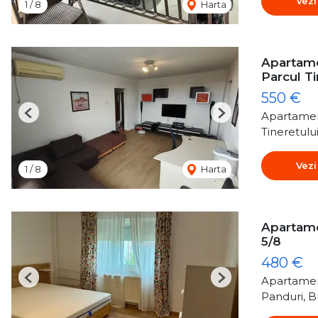
Vezi
1
/
8
Harta
Apartamen
Parcul Ti
550 €
Apartamen
Previous
Next
Tineretulu
Vezi
1
/
8
Harta
Apartame
5/8
480 €
Apartamen
Previous
Next
Panduri, B