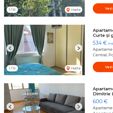
Vezi
1
/
10
Harta
Apartame
Curte și 
534 €
(n
Apartamen
Previous
Next
Central, P
Vezi
1
/
10
Harta
Apartame
Dimitrie
600 €
Apartamen
Previous
Next