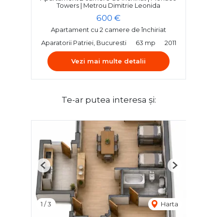
Towers | Metrou Dimitrie Leonida
600 €
Apartament cu 2 camere de închiriat
Aparatorii Patriei, Bucuresti
63 mp
2011
Vezi mai multe detalii
Te-ar putea interesa și:
Previous
Next
1
/
3
Harta