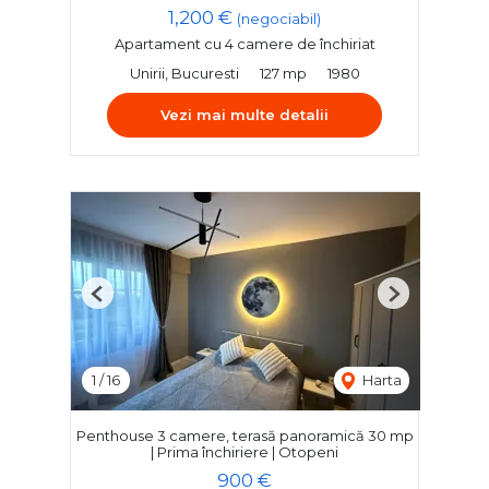
1,200 €
(negociabil)
Apartament cu 4 camere de închiriat
Unirii, Bucuresti
127 mp
1980
Vezi mai multe detalii
Previous
Next
1
/
16
Harta
Penthouse 3 camere, terasă panoramică 30 mp
| Prima închiriere | Otopeni
900 €