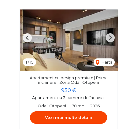
Previous
Next
1
/
15
Harta
Apartament cu design premium | Prima
închiriere | Zona Odăi, Otopeni
950 €
Apartament cu 3 camere de închiriat
Odai, Otopeni
70 mp
2026
Vezi mai multe detalii