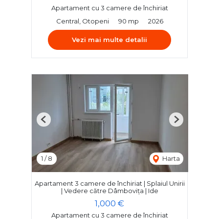
Apartament cu 3 camere de închiriat
Central, Otopeni
90 mp
2026
Vezi mai multe detalii
Previous
Next
1
/
8
Harta
Apartament 3 camere de închiriat | Splaiul Unirii
| Vedere către Dâmbovița | Ide
1,000 €
Apartament cu 3 camere de închiriat