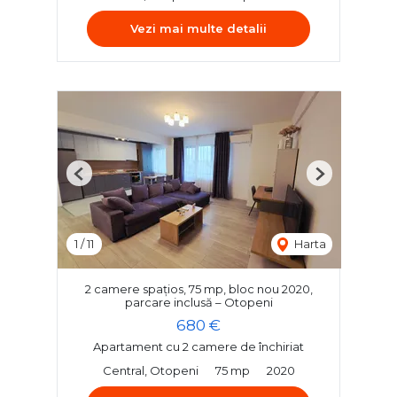
Vezi mai multe detalii
Previous
Next
1
/
11
Harta
2 camere spațios, 75 mp, bloc nou 2020,
parcare inclusă – Otopeni
680 €
Apartament cu 2 camere de închiriat
Central, Otopeni
75 mp
2020