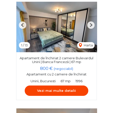
Previous
Next
1
/
13
Harta
Apartament de închiriat 2 camere Bulevardul
Unirii | Banca Franceză | 67 mp
800 €
(negociabil)
Apartament cu 2 camere de închiriat
Unirii, Bucuresti
67 mp
1996
Vezi mai multe detalii