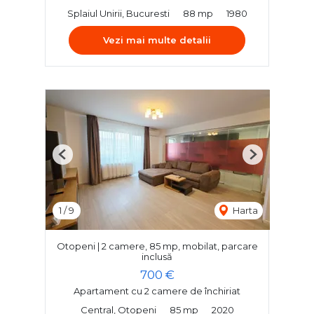
Splaiul Unirii, Bucuresti
88 mp
1980
Vezi mai multe detalii
Previous
Next
1
/
9
Harta
Otopeni | 2 camere, 85 mp, mobilat, parcare
inclusă
700 €
Apartament cu 2 camere de închiriat
Central, Otopeni
85 mp
2020