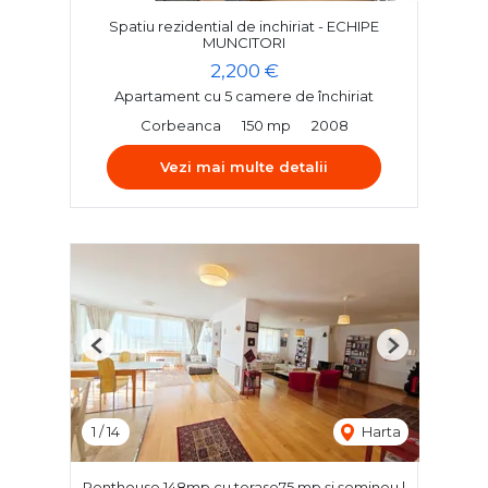
Spatiu rezidential de inchiriat - ECHIPE
MUNCITORI
2,200 €
Apartament cu 5 camere de închiriat
Corbeanca
150 mp
2008
Vezi mai multe detalii
Previous
Next
1
/
14
Harta
Penthouse 148mp cu terase75 mp și șemineu |