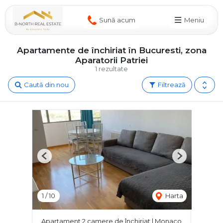
Sună acum
Meniu
Apartamente de închiriat în Bucuresti, zona
Aparatorii Patriei
1 rezultate
Caută din nou
Filtrează
Previous
Next
1
/
10
Harta
Apartament 2 camere de închiriat | Monaco