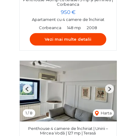
Corbeanca
950 €
Apartament cu 4 camere de închiriat
Corbeanca
148 mp
2008
Vezi mai multe detalii
Previous
Next
1
/
8
Harta
Penthouse 4 camere de închiriat | Unirii –
Mircea Vodă | 127 mp | Terasă