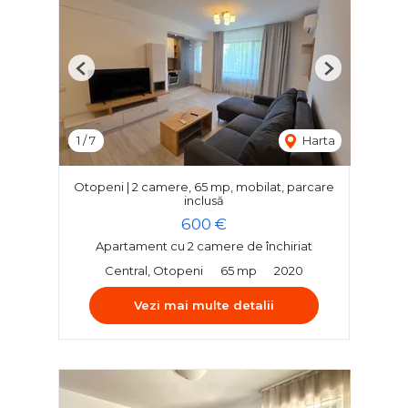
Previous
Next
1
/
7
Harta
Otopeni | 2 camere, 65 mp, mobilat, parcare
inclusă
600 €
Apartament cu 2 camere de închiriat
Central, Otopeni
65 mp
2020
Vezi mai multe detalii