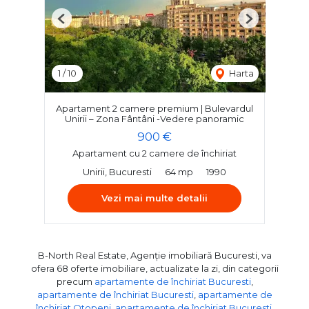
Previous
Next
1
/
10
Harta
Apartament 2 camere premium | Bulevardul
Unirii – Zona Fântâni -Vedere panoramic
900 €
Apartament cu 2 camere de închiriat
Unirii, Bucuresti
64 mp
1990
Vezi mai multe detalii
B-North Real Estate, Agenție imobiliară Bucuresti, va
ofera 68 oferte imobiliare, actualizate la zi, din categorii
precum
apartamente de închiriat Bucuresti
,
apartamente de închiriat Bucuresti
,
apartamente de
închiriat Otopeni
,
apartamente de închiriat Bucuresti,