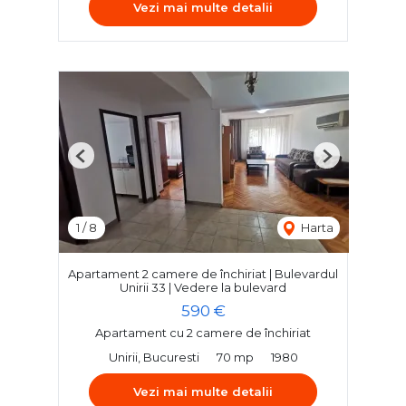
Vezi mai multe detalii
Previous
Next
1
/
8
Harta
Apartament 2 camere de închiriat | Bulevardul
Unirii 33 | Vedere la bulevard
590 €
Apartament cu 2 camere de închiriat
Unirii, Bucuresti
70 mp
1980
Vezi mai multe detalii