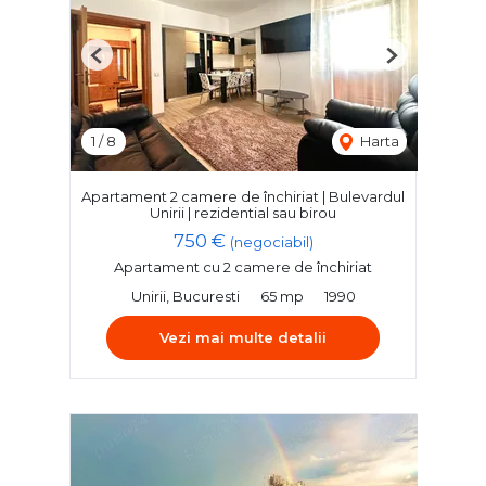
Previous
Next
1
/
8
Harta
Apartament 2 camere de închiriat | Bulevardul
Unirii | rezidential sau birou
750 €
(negociabil)
Apartament cu 2 camere de închiriat
Unirii, Bucuresti
65 mp
1990
Vezi mai multe detalii