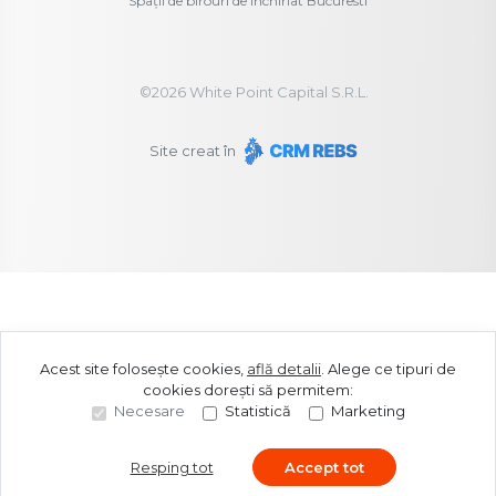
Spații de birouri de închiriat Bucuresti
©
2026
White Point Capital S.R.L.
Site creat în
Acest site folosește cookies,
află detalii
.
Alege ce tipuri de
cookies dorești să permitem:
Necesare
Statistică
Marketing
Resping tot
Accept tot