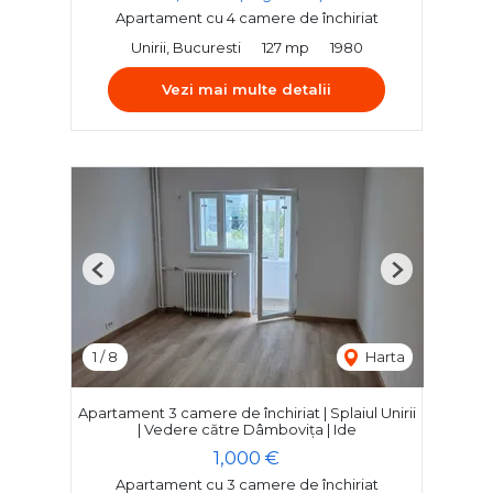
Apartament cu 4 camere de închiriat
Unirii, Bucuresti
127 mp
1980
Vezi mai multe detalii
Previous
Next
1
/
8
Harta
Apartament 3 camere de închiriat | Splaiul Unirii
| Vedere către Dâmbovița | Ide
1,000 €
Apartament cu 3 camere de închiriat