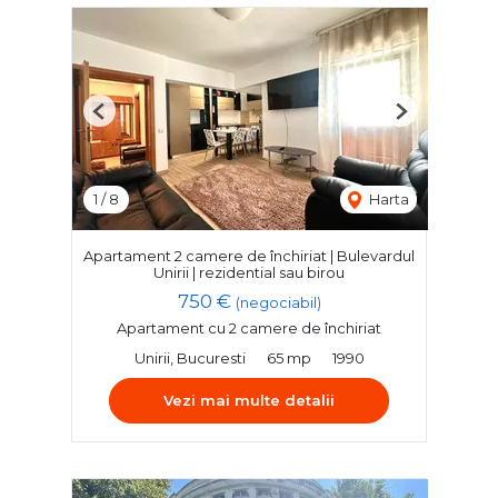
Previous
Next
1
/
8
Harta
Apartament 2 camere de închiriat | Bulevardul
Unirii | rezidential sau birou
750 €
(negociabil)
Apartament cu 2 camere de închiriat
Unirii, Bucuresti
65 mp
1990
Vezi mai multe detalii