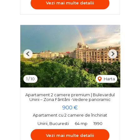
Vezi mai multe detalii
Previous
Next
1
/
10
Harta
Apartament 2 camere premium | Bulevardul
Unirii – Zona Fântâni -Vedere panoramic
900 €
Apartament cu 2 camere de închiriat
Unirii, Bucuresti
64 mp
1990
Vezi mai multe detalii