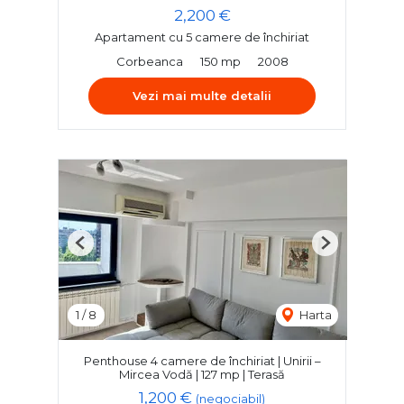
2,200 €
Apartament cu 5 camere de închiriat
Corbeanca
150 mp
2008
Vezi mai multe detalii
Previous
Next
1
/
8
Harta
Penthouse 4 camere de închiriat | Unirii –
Mircea Vodă | 127 mp | Terasă
1,200 €
(negociabil)