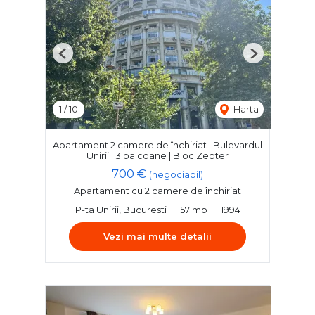
Previous
Next
1
/
10
Harta
Apartament 2 camere de închiriat | Bulevardul
Unirii | 3 balcoane | Bloc Zepter
700 €
(negociabil)
Apartament cu 2 camere de închiriat
P-ta Unirii, Bucuresti
57 mp
1994
Vezi mai multe detalii