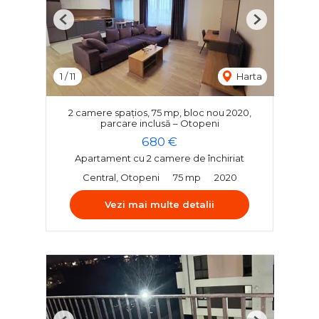
Previous
Next
1
/
11
Harta
2 camere spațios, 75 mp, bloc nou 2020,
parcare inclusă – Otopeni
680 €
Apartament cu 2 camere de închiriat
Central, Otopeni
75 mp
2020
Vezi mai multe detalii