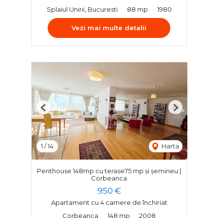
Splaiul Unirii, Bucuresti
88 mp
1980
Vezi mai multe detalii
Previous
Next
1
/
14
Harta
Penthouse 148mp cu terase75 mp și șemineu |
Corbeanca
950 €
Apartament cu 4 camere de închiriat
Corbeanca
148 mp
2008