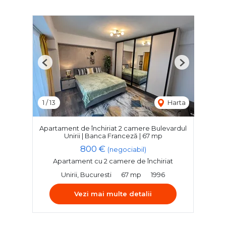
Previous
Next
1
/
13
Harta
Apartament de închiriat 2 camere Bulevardul
Unirii | Banca Franceză | 67 mp
800 €
(negociabil)
Apartament cu 2 camere de închiriat
Unirii, Bucuresti
67 mp
1996
Vezi mai multe detalii