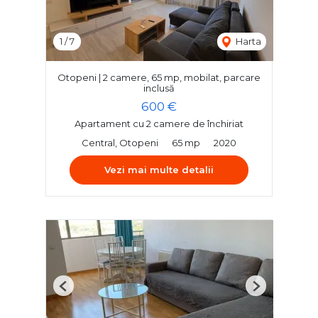
1
/
7
Harta
Otopeni | 2 camere, 65 mp, mobilat, parcare
inclusă
600 €
Apartament cu 2 camere de închiriat
Central, Otopeni
65 mp
2020
Vezi mai multe detalii
Previous
Next