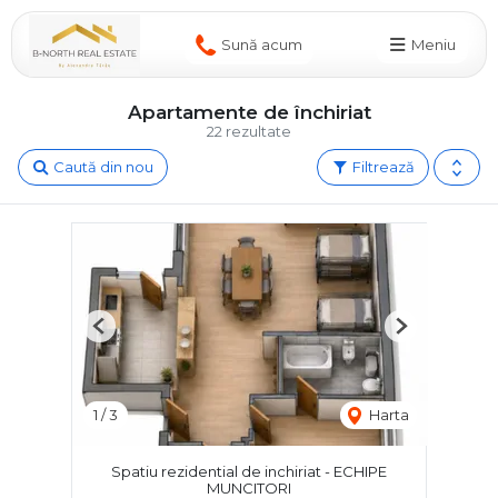
Sună acum
Meniu
Apartamente de închiriat
22 rezultate
Caută din nou
Filtrează
Previous
Next
1
/
3
Harta
Spatiu rezidential de inchiriat - ECHIPE
MUNCITORI