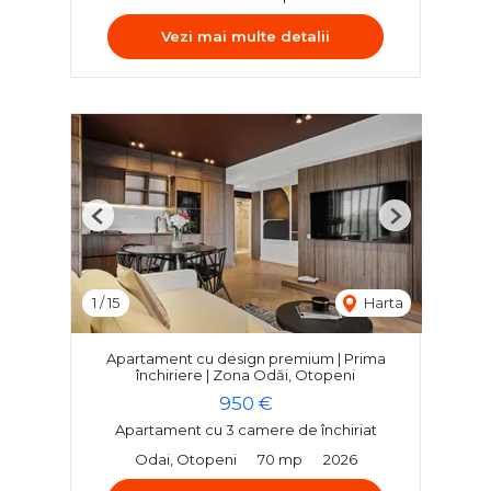
Vezi mai multe detalii
Previous
Next
1
/
15
Harta
Apartament cu design premium | Prima
închiriere | Zona Odăi, Otopeni
950 €
Apartament cu 3 camere de închiriat
Odai, Otopeni
70 mp
2026