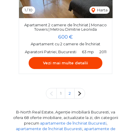
1
/
10
Harta
Apartament 2 camere de închiriat | Monaco
Towers | Metrou Dimitrie Leonida
600 €
Apartament cu 2 camere de închiriat
Aparatorii Patriei, Bucuresti
63 mp
2011
Vezi mai multe detalii
Pagina anterioară
Pagina următoare
1
2
B-North Real Estate, Agenție imobiliară Bucuresti, va
ofera 68 oferte imobiliare, actualizate la zi, din categorii
precum
apartamente de închiriat Bucuresti
,
apartamente de închiriat Bucuresti
,
apartamente de