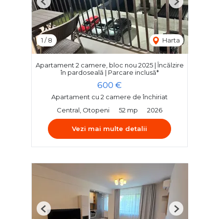
Previous
Next
1
/
8
Harta
Apartament 2 camere, bloc nou 2025 | Încălzire
în pardoseală | Parcare inclusă*
600 €
Apartament cu 2 camere de închiriat
Central, Otopeni
52 mp
2026
Vezi mai multe detalii
Previous
Next