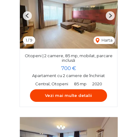
Previous
Next
1
/
9
Harta
Otopeni | 2 camere, 85 mp, mobilat, parcare
inclusă
700 €
Apartament cu 2 camere de închiriat
Central, Otopeni
85 mp
2020
Vezi mai multe detalii