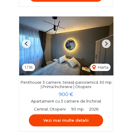
Previous
Next
1
/
16
Harta
Penthouse 3 camere, terasă panoramică 30 mp
| Prima închiriere | Otopeni
900 €
Apartament cu 3 camere de închiriat
Central, Otopeni
90 mp
2026
Vezi mai multe detalii